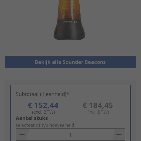
Bekijk alle Sounder Beacons
Subtotaal (1 eenheid)*
€ 152,44
€ 184,45
(excl. BTW)
(incl. BTW)
Add
Aantal stuks
to
selecteer of typ hoeveelheid
Basket