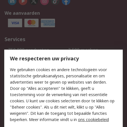
We aanvaarden
Services
750.000 producten
2.500 merken
Bestellen
Inkoopoplossingen
We respecteren uw privacy
Retouren
Technisch advies
We gebruiken cookies en andere technologieën voor
Track & Trace
statistische gebruiksanalyses, personalisatie en om
advertenties weer te geven op websites van derden.
Wettelijk
Door op "Alles accepteren" te klikken, geeft u
toestemming voor de verwerking van niet-essentiële
Cookiebeleid
Email veiligheid
cookies. U kunt uw cookies selecteren door te klikken op
Privacybeleid
Websitevoorwaarden
"Beheer cookies". Als u dit niet wilt, klikt u op "Alles
weigeren". Dit kan de toegang tot bepaalde functies
Algemene
beperken. Meer informatie vindt u in
ons cookiebeleid
verkoopvoorwaarden