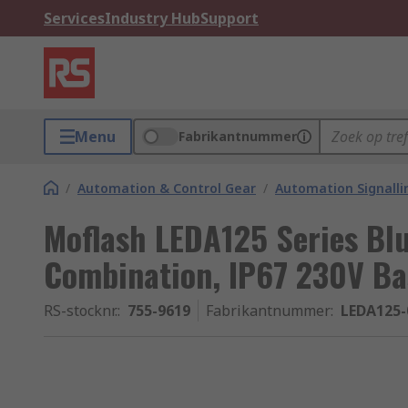
Services
Industry Hub
Support
Menu
Fabrikantnummer
/
Automation & Control Gear
/
Automation Signalli
Moflash LEDA125 Series Bl
Combination, IP67 230V B
RS-stocknr.
:
755-9619
Fabrikantnummer
:
LEDA125-