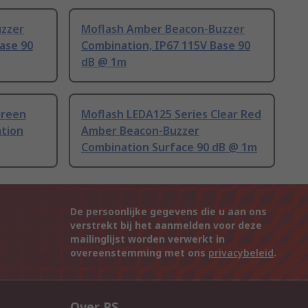
uzzer
Moflash Amber Beacon-Buzzer
ase 90
Combination, IP67 115V Base 90
dB @ 1m
Green
Moflash LEDA125 Series Clear Red
tion
Amber Beacon-Buzzer
Combination Surface 90 dB @ 1m
De persoonlijke gegevens die u aan ons
verstrekt bij het aanmelden voor deze
mailinglijst worden verwerkt in
overeenstemming met ons
privacybeleid
.
Over RS