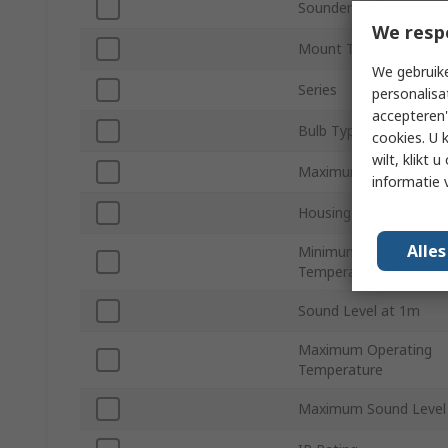
Sounder Type
We resp
Mount Type
We gebruike
Series
personalisa
accepteren"
Bulb Type
cookies. U 
wilt, klikt
Maximum Supply Volta
informatie 
Housing Colour
Alle
Minimum Operating
Temperature
Sound Level at 1m
Maximum Operating
Temperature
Maximum Sound Level