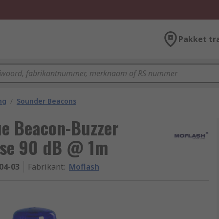
Pakket tr
ng
/
Sounder Beacons
ue Beacon-Buzzer
ase 90 dB @ 1m
04-03
Fabrikant
:
Moflash