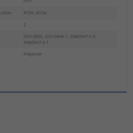
IP67
cation
ATEX, IECEx
2
ISO13850, ISO13849-1, EN60947-5-5,
EN60947-5-1
Polyester