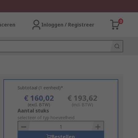
0
aceren
Inloggen / Registreer
Subtotaal (1 eenheid)*
€ 160,02
€ 193,62
(excl. BTW)
(incl. BTW)
Add
Aantal stuks
to
selecteer of typ hoeveelheid
Basket
Bestellen