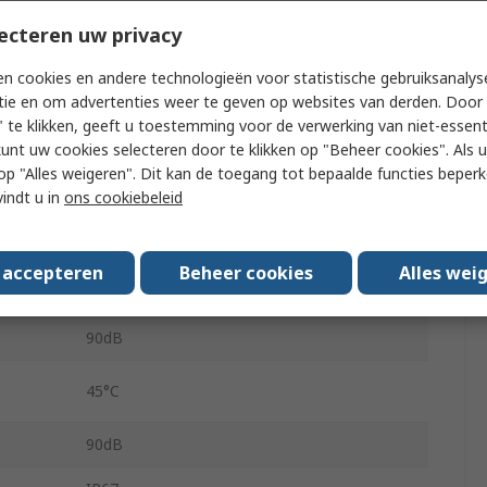
Buzzer
ecteren uw privacy
Base
n cookies en andere technologieën voor statistische gebruiksanalys
LEDA125
tie en om advertenties weer te geven op websites van derden. Door 
 te klikken, geeft u toestemming voor de verwerking van niet-essent
LED
kunt uw cookies selecteren door te klikken op "Beheer cookies". Als u 
 u op "Alles weigeren". Dit kan de toegang tot bepaalde functies beper
ge
230V
vindt u in
ons cookiebeleid
Black
s accepteren
Beheer cookies
Alles wei
-20°C
90dB
45°C
90dB