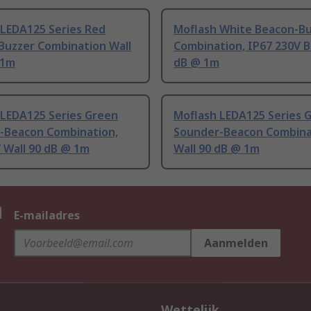
 LEDA125 Series Red
Moflash White Beacon-B
Buzzer Combination Wall
Combination, IP67 230V B
 1m
dB @ 1m
 LEDA125 Series Green
Moflash LEDA125 Series 
-Beacon Combination,
Sounder-Beacon Combina
 Wall 90 dB @ 1m
Wall 90 dB @ 1m
n
E-mailadres
Aanmelden
Wettelijk