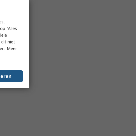
es,
op "Alles
iële
dit niet
ken. Meer
geren