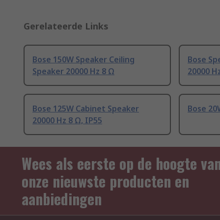
Gerelateerde Links
Bose 150W Speaker Ceiling
Bose Spe
Speaker 20000 Hz 8 Ω
20000 Hz
Bose 125W Cabinet Speaker
Bose 20
20000 Hz 8 Ω, IP55
Wees als eerste op de hoogte va
onze nieuwste producten en
aanbiedingen