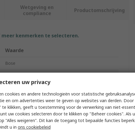
Wetgeving en
Productomschrijving
compliance
f meer kenmerken te selecteren.
Waarde
Bose
Speaker Ceiling Speaker
ecteren uw privacy
91dB
n cookies en andere technologieën voor statistische gebruiksanalys
8Ω
tie en om advertenties weer te geven op websites van derden. Door 
 te klikken, geeft u toestemming voor de verwerking van niet-essent
600W
kunt uw cookies selecteren door te klikken op "Beheer cookies". Als u 
 u op "Alles weigeren". Dit kan de toegang tot bepaalde functies beper
Plastic Front Baffle with Integrated Steel
vindt u in
ons cookiebeleid