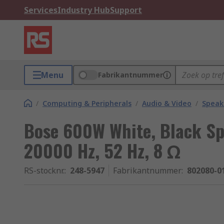
Services
Industry Hub
Support
Menu
Fabrikantnummer
/
Computing & Peripherals
/
Audio & Video
/
Speak
Bose 600W White, Black Sp
20000 Hz, 52 Hz, 8 Ω
RS-stocknr.
:
248-5947
Fabrikantnummer
:
802080-0