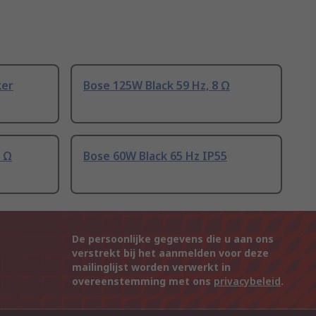
ker
Bose 125W Black 59 Hz, 8 Ω
8 Ω
Bose 60W Black 65 Hz IP55
De persoonlijke gegevens die u aan ons
verstrekt bij het aanmelden voor deze
mailinglijst worden verwerkt in
overeenstemming met ons
privacybeleid
.