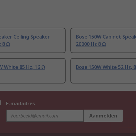
aker Ceiling Speaker
Bose 150W Cabinet Spea
 8 Ω
20000 Hz 8 Ω
W White 85 Hz, 16 Ω
Bose 150W White 52 Hz, 
n
E-mailadres
Aanmelden