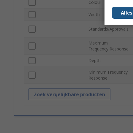
Colour
Alle
Width
Standards/Approvals
Maximum
Frequency Response
Depth
Minimum Frequency
Response
Zoek vergelijkbare producten