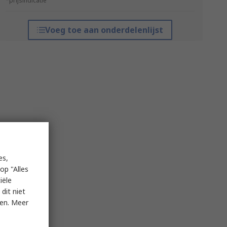
*prijsindicatie
Voeg toe aan onderdelenlijst
es,
op "Alles
iële
dit niet
ken. Meer