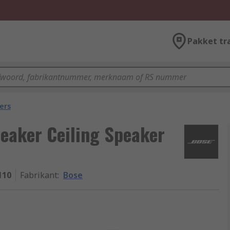
Pakket tr
ers
eaker Ceiling Speaker
110
Fabrikant
:
Bose