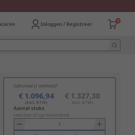
0
aceren
Inloggen / Registreer
Subtotaal (1 eenheid)*
€ 1.096,94
€ 1.327,30
(excl. BTW)
(incl. BTW)
Add
Aantal stuks
to
selecteer of typ hoeveelheid
Basket