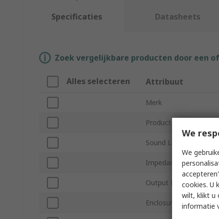
Specificaties
Datasheets
Zoek vergelijkbare producten door een o
Alles selecteren
Attribuut
Merk
Product Type
We resp
Sound Level
We gebruike
Impedance
personalisa
accepteren"
Output Power
cookies. U 
wilt, klikt
Enclosure Material
informatie 