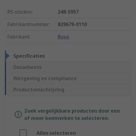
RS-stocknr.
:
248-5957
Fabrikantnummer
:
829679-0110
Fabrikant
:
Bose
Specificaties
Datasheets
Wetgeving en compliance
Productomschrijving
Zoek vergelijkbare producten door een
of meer kenmerken te selecteren.
Alles selecteren