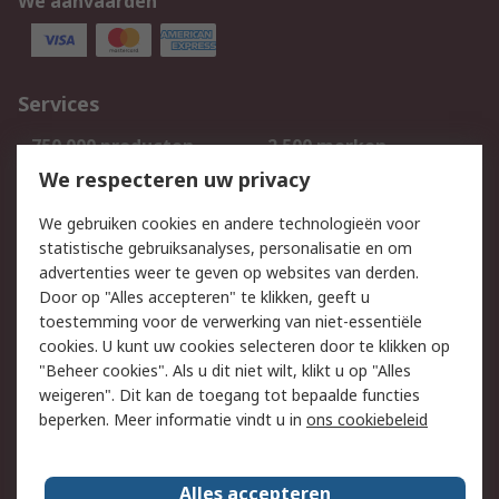
We aanvaarden
Services
750.000 producten
2.500 merken
Bestellen
Inkoopoplossingen
We respecteren uw privacy
Retouren
Technisch advies
We gebruiken cookies en andere technologieën voor
Track & Trace
statistische gebruiksanalyses, personalisatie en om
advertenties weer te geven op websites van derden.
Wettelijk
Door op "Alles accepteren" te klikken, geeft u
toestemming voor de verwerking van niet-essentiële
Cookiebeleid
Email veiligheid
cookies. U kunt uw cookies selecteren door te klikken op
Privacybeleid
Websitevoorwaarden
"Beheer cookies". Als u dit niet wilt, klikt u op "Alles
weigeren". Dit kan de toegang tot bepaalde functies
Algemene
beperken. Meer informatie vindt u in
ons cookiebeleid
verkoopvoorwaarden
Over RS
Alles accepteren