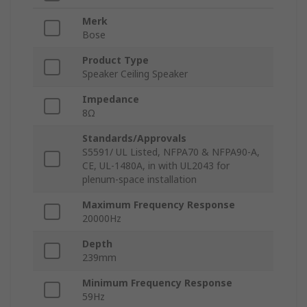
Merk
Bose
Product Type
Speaker Ceiling Speaker
Impedance
8Ω
Standards/Approvals
S5591/ UL Listed, NFPA70 & NFPA90-A,
CE, UL-1480A, in with UL2043 for
plenum-space installation
Maximum Frequency Response
20000Hz
Depth
239mm
Minimum Frequency Response
59Hz