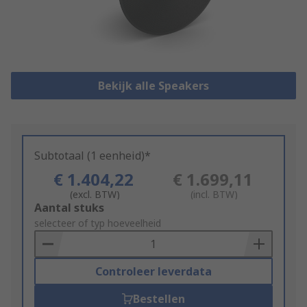
Bekijk alle Speakers
Subtotaal (1 eenheid)*
€ 1.404,22
€ 1.699,11
(excl. BTW)
(incl. BTW)
Add
Aantal stuks
to
selecteer of typ hoeveelheid
Basket
Controleer leverdata
Bestellen