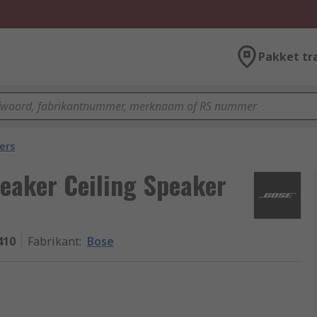
Pakket tr
ers
eaker Ceiling Speaker
410
Fabrikant
:
Bose