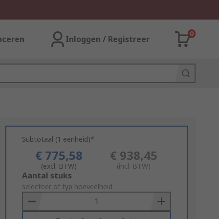
0
aceren
Inloggen / Registreer
Subtotaal (1 eenheid)*
€ 775,58
€ 938,45
(excl. BTW)
(incl. BTW)
Add
Aantal stuks
to
selecteer of typ hoeveelheid
Basket