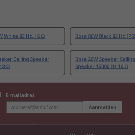
W White 83 Hz, 16 Ω
Bose 80W Black 83 Hz IP5
aker Ceiling Speaker
Bose 20W Speaker Ceilin
 8 Ω
Speaker 19000 Hz 16 Ω
n
E-mailadres
Aanmelden