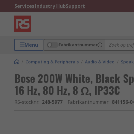
Services
Industry Hub
Support
Menu
Fabrikantnummer
/
Computing & Peripherals
/
Audio & Video
/
Speak
Bose 200W White, Black Sp
16 Hz, 80 Hz, 8 Ω, IP33C
RS-stocknr.
:
248-5977
Fabrikantnummer
:
841156-0