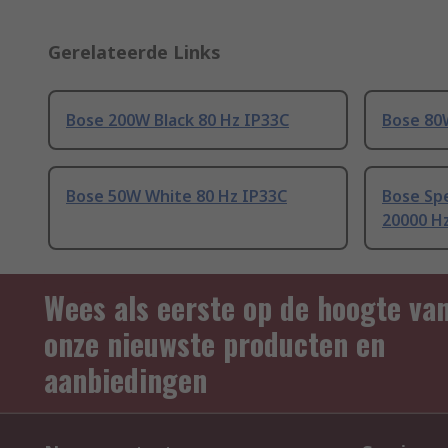
Gerelateerde Links
Bose 200W Black 80 Hz IP33C
Bose 80
Bose 50W White 80 Hz IP33C
Bose Spe
20000 Hz
Wees als eerste op de hoogte va
onze nieuwste producten en
aanbiedingen