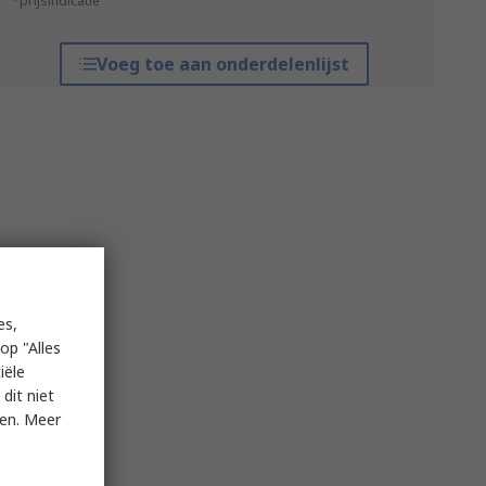
*prijsindicatie
Voeg toe aan onderdelenlijst
es,
op "Alles
iële
dit niet
ken. Meer