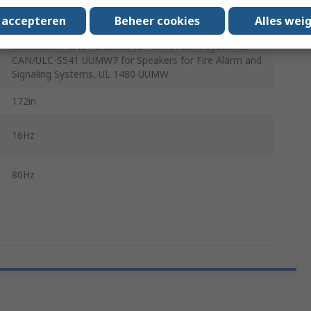
White, Black
s accepteren
Beheer cookies
Alles wei
in compliance with UL 2043 for plenum-space
installation, EN54-24:2008 for Voice Alarm Systems,
CAN/ULC-S541 UUMW7 for Speakers for Fire Alarm and
Signaling Systems, UL 1480 UUMW
172in
16Hz
80Hz