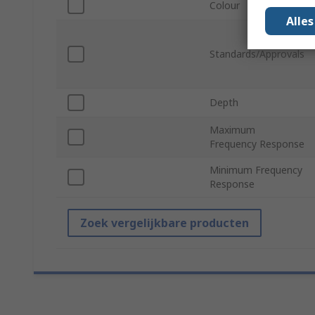
Colour
Alle
Standards/Approvals
Depth
Maximum
Frequency Response
Minimum Frequency
Response
Zoek vergelijkbare producten