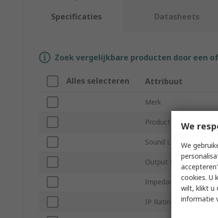
Specificaties
Datasheets
Zoek vergelijkbare producten door een o
Alles selecteren
Attribuut
Merk
Product Type
We resp
Sound Level
We gebruike
personalisa
Output Power
accepteren"
cookies. U 
Impedance
wilt, klikt
informatie 
IP Rating