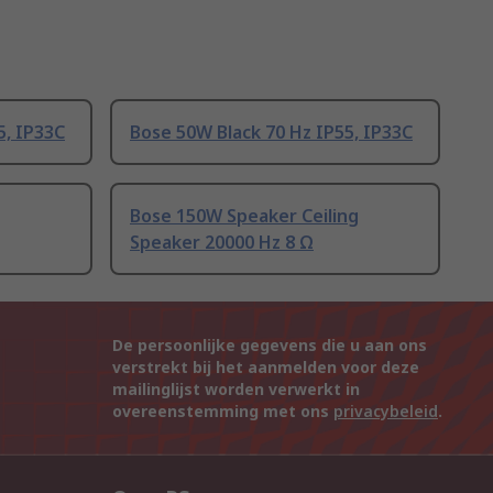
5, IP33C
Bose 50W Black 70 Hz IP55, IP33C
g
Bose 150W Speaker Ceiling
Speaker 20000 Hz 8 Ω
De persoonlijke gegevens die u aan ons
verstrekt bij het aanmelden voor deze
mailinglijst worden verwerkt in
overeenstemming met ons
privacybeleid
.