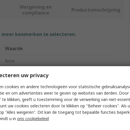
Wetgeving en
Productomschrijving
compliance
f meer kenmerken te selecteren.
Waarde
Bose
Speaker Ceiling Speaker
ecteren uw privacy
88dB
n cookies en andere technologieën voor statistische gebruiksanalys
tie en om advertenties weer te geven op websites van derden. Door 
200W
 te klikken, geeft u toestemming voor de verwerking van niet-essent
kunt uw cookies selecteren door te klikken op "Beheer cookies". Als u 
8Ω
 u op "Alles weigeren". Dit kan de toegang tot bepaalde functies beper
vindt u in
ons cookiebeleid
IP33C