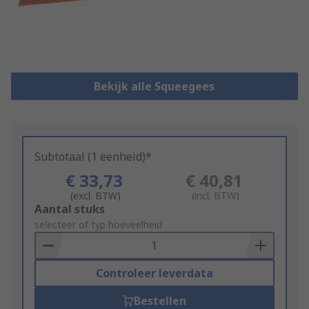
Bekijk alle Squeegees
Subtotaal (1 eenheid)*
€ 33,73
€ 40,81
(excl. BTW)
(incl. BTW)
Add
Aantal stuks
to
selecteer of typ hoeveelheid
Basket
Controleer leverdata
Bestellen