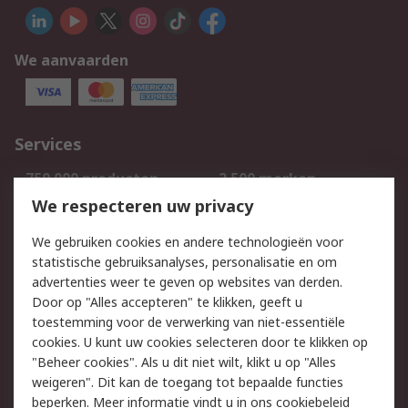
We aanvaarden
Services
750.000 producten
2.500 merken
Bestellen
Inkoopoplossingen
We respecteren uw privacy
Retouren
Technisch advies
We gebruiken cookies en andere technologieën voor
Track & Trace
statistische gebruiksanalyses, personalisatie en om
advertenties weer te geven op websites van derden.
Wettelijk
Door op "Alles accepteren" te klikken, geeft u
toestemming voor de verwerking van niet-essentiële
Cookiebeleid
Email veiligheid
cookies. U kunt uw cookies selecteren door te klikken op
Privacybeleid
Websitevoorwaarden
"Beheer cookies". Als u dit niet wilt, klikt u op "Alles
weigeren". Dit kan de toegang tot bepaalde functies
Algemene
beperken. Meer informatie vindt u in
ons cookiebeleid