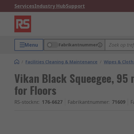
Services
Industry Hub
Support
Menu
Fabrikantnummer
/
Facilities Cleaning & Maintenance
/
Wipes & Cloth
Vikan Black Squeegee, 9
for Floors
RS-stocknr.
:
176-6627
Fabrikantnummer
:
71609
F