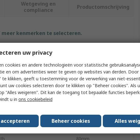
Wetgeving en
Productomschrijving
compliance
f meer kenmerken te selecteren.
ribuut
Waarde
ecteren uw privacy
k
Vikan
n cookies en andere technologieën voor statistische gebruiksanalys
tie en om advertenties weer te geven op websites van derden. Door 
duct Type
Squeegee
 te klikken, geeft u toestemming voor de verwerking van niet-essent
kunt uw cookies selecteren door te klikken op "Beheer cookies". Als u 
lication
Floors
 u op "Alles weigeren". Dit kan de toegang tot bepaalde functies beper
vindt u in
ons cookiebeleid
our
Black
th
600mm
s accepteren
Beheer cookies
Alles wei
dle Included
Yes
th
80mm