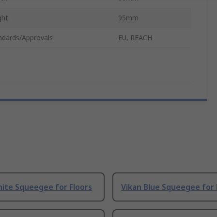
ght
95mm
ndards/Approvals
EU, REACH
hite Squeegee for Floors
Vikan Blue Squeegee for 