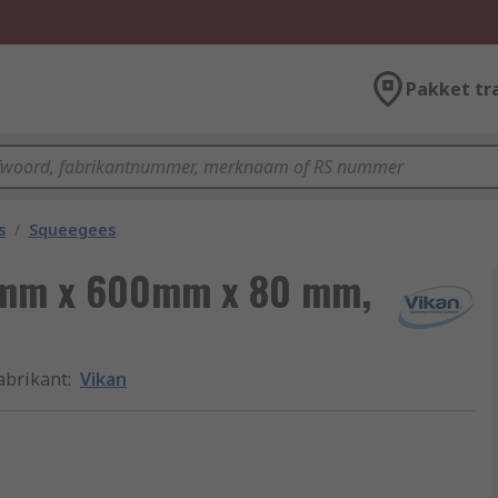
Pakket tr
s
/
Squeegees
5 mm x 600mm x 80 mm,
abrikant
:
Vikan