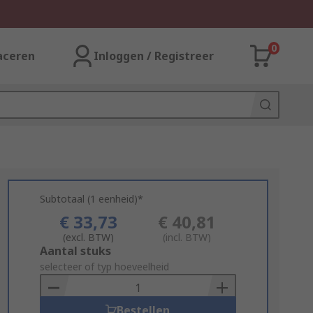
0
aceren
Inloggen / Registreer
Subtotaal (1 eenheid)*
€ 33,73
€ 40,81
(excl. BTW)
(incl. BTW)
Add
Aantal stuks
to
selecteer of typ hoeveelheid
Basket
Bestellen