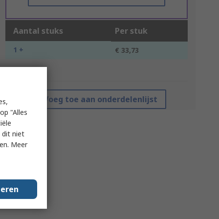
Aantal stuks
Per stuk
1 +
€ 33,73
*prijsindicatie
Voeg toe aan onderdelenlijst
es,
op "Alles
iële
dit niet
ken. Meer
geren