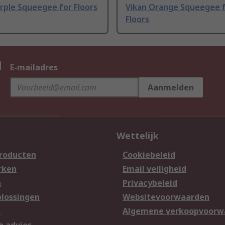
rple Squeegee for Floors
Vikan Orange Squeegee 
Floors
n
E-mailadres
Aanmelden
Wettelijk
producten
Cookiebeleid
rken
Email veiligheid
n
Privacybeleid
lossingen
Websitevoorwaarden
n
Algemene verkoopvoorw