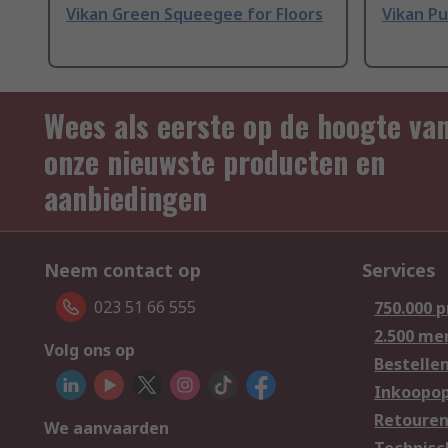
Vikan Green Squeegee for Floors
Vikan Pu
Wees als eerste op de hoogte va
onze nieuwste producten en
aanbiedingen
Neem contact op
Services
023 51 66 555
750.000 
2.500 me
Volg ons op
Bestelle
Inkoopop
Retoure
We aanvaarden