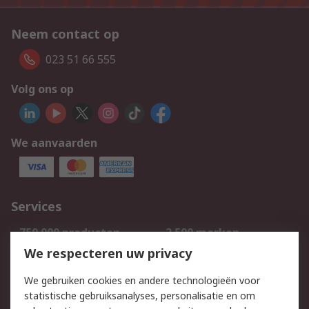
Neem contact op
023 51 66 555
Volg ons op
We aanvaarden
Services
750.000 producten
2.500 merken
Bestellen
Inkoopoplossingen
We respecteren uw privacy
Retouren
Technisch advies
We gebruiken cookies en andere technologieën voor
Track & Trace
statistische gebruiksanalyses, personalisatie en om