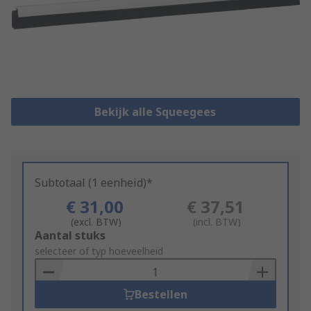
Bekijk alle Squeegees
Subtotaal (1 eenheid)*
€ 31,00
€ 37,51
(excl. BTW)
(incl. BTW)
Add
Aantal stuks
to
selecteer of typ hoeveelheid
Basket
Bestellen