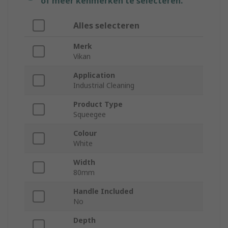
of meer kenmerken te selecteren.
Alles selecteren
Merk
Vikan
Application
Industrial Cleaning
Product Type
Squeegee
Colour
White
Width
80mm
Handle Included
No
Depth