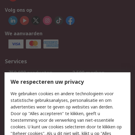
Volg ons op
We aanvaarden
Services
750.000 producten
2.500 merken
Bestellen
Inkoopoplossingen
We respecteren uw privacy
Retouren
Technisch advies
We gebruiken cookies en andere technologieën voor
Track & Trace
statistische gebruiksanalyses, personalisatie en om
advertenties weer te geven op websites van derden.
Wettelijk
Door op "Alles accepteren" te klikken, geeft u
toestemming voor de verwerking van niet-essentiële
Cookiebeleid
Email veiligheid
cookies. U kunt uw cookies selecteren door te klikken op
Privacybeleid
Websitevoorwaarden
"Beheer cookies". Als u dit niet wilt, klikt u op "Alles