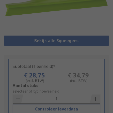
Bekijk alle Squeegees
Subtotaal (1 eenheid)*
€ 28,75
€ 34,79
(excl. BTW)
(incl. BTW)
Add
Aantal stuks
to
selecteer of typ hoeveelheid
Basket
Controleer leverdata