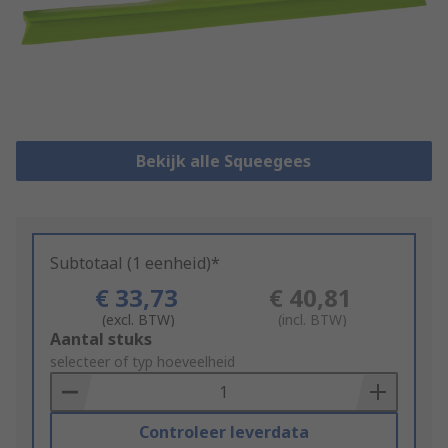
Bekijk alle Squeegees
Subtotaal (1 eenheid)*
€ 33,73
€ 40,81
(excl. BTW)
(incl. BTW)
Add
Aantal stuks
to
selecteer of typ hoeveelheid
Basket
Controleer leverdata