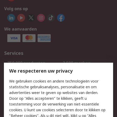
Volg ons op
We aanvaarden
Services
750.000 producten
2.500 merken
Bestellen
Inkoopoplossingen
We respecteren uw privacy
Retouren
Technisch advies
We gebruiken cookies en andere technologieën voor
Track & Trace
statistische gebruiksanalyses, personalisatie en om
advertenties weer te geven op websites van derden.
Wettelijk
Door op "Alles accepteren" te klikken, geeft u
toestemming voor de verwerking van niet-essentiële
Cookiebeleid
Email veiligheid
cookies. U kunt uw cookies selecteren door te klikken op
Privacybeleid
Websitevoorwaarden
"Beheer cookies". Als u dit niet wilt, klikt u op "Alles