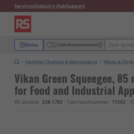
Services
Industry Hub
Support
Menu
Fabrikantnummer
/
Facilities Cleaning & Maintenance
/
Wipes & Cloth
Vikan Green Squeegee, 85
for Food and Industrial App
RS-stocknr.
:
238-1782
Fabrikantnummer
:
71502
F