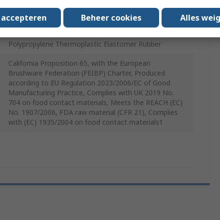
Yes
s accepteren
Beheer cookies
Alles wei
85mm
Polypropylene Thermoplastic Elastomer Rubber
California Proposition 65, with the European
Brushware Federation (FEIBP) Charter, Produced
according to EU Regulation 2023/2006/EC of Good
Manufacturing Practice, Complies with UK 2019 No.
704 on food contact materials, Meets the REACH (EC)
No. 1907/2006, FDA raw material (CFR 21), Complies
with (EC) 1935/2004 on food contact materials1