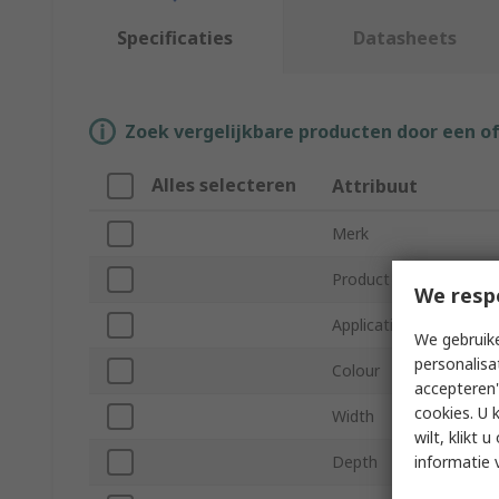
Specificaties
Datasheets
Zoek vergelijkbare producten door een o
Alles selecteren
Attribuut
Merk
Product Type
We resp
Application
We gebruike
personalisa
Colour
accepteren"
cookies. U 
Width
wilt, klikt
informatie 
Depth