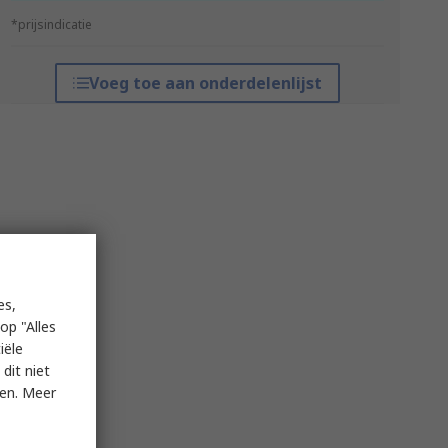
*prijsindicatie
Voeg toe aan onderdelenlijst
es,
op "Alles
iële
dit niet
ken. Meer