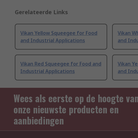
Gerelateerde Links
Vikan Yellow Squeegee for Food
Vikan W
and Industrial Applications
and Indu
Vikan Red Squeegee for Food and
Vikan Y
Industrial Applications
and Indu
Wees als eerste op de hoogte va
onze nieuwste producten en
aanbiedingen