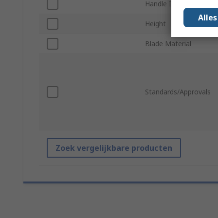
Handle Included
Alle
Height
Blade Material
Standards/Approvals
Zoek vergelijkbare producten