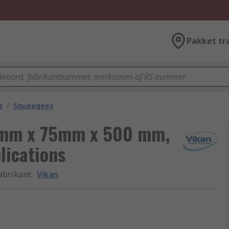
Pakket tr
s
/
Squeegees
 mm x 75mm x 500 mm,
lications
abrikant
:
Vikan