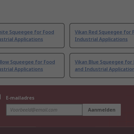
hite Squeegee for Food
Vikan Red Squeegee for 
strial Applications
Industrial Applications
ellow Squeegee for Food
Vikan Blue Squeegee for
strial Applications
and Industrial Applicatio
n
E-mailadres
Aanmelden