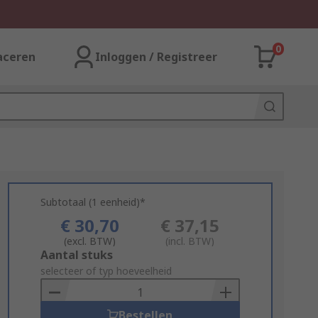
0
aceren
Inloggen / Registreer
Subtotaal (1 eenheid)*
€ 30,70
€ 37,15
(excl. BTW)
(incl. BTW)
Add
Aantal stuks
to
selecteer of typ hoeveelheid
Basket
Bestellen