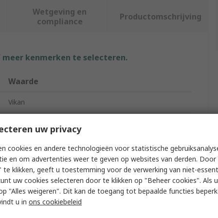
Wetgeving en
Productomschrijving
compliance
f meer kenmerken te selecteren.
Waarde
Vikan
Squeegee
ecteren uw privacy
Food and Industrial Applications
n cookies en andere technologieën voor statistische gebruiksanalys
tie en om advertenties weer te geven op websites van derden. Door 
Green
 te klikken, geeft u toestemming voor de verwerking van niet-essent
kunt uw cookies selecteren door te klikken op "Beheer cookies". Als u 
75mm
 u op "Alles weigeren". Dit kan de toegang tot bepaalde functies beper
vindt u in
ons cookiebeleid
500mm