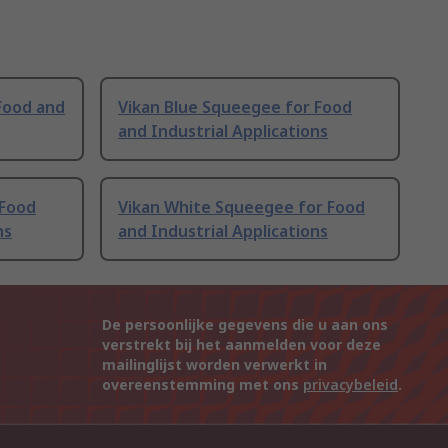
Food and
Vikan Blue Squeegee for Food
and Industrial Applications
 Food
Vikan White Squeegee for Food
ns
and Industrial Applications
De persoonlijke gegevens die u aan ons
verstrekt bij het aanmelden voor deze
mailinglijst worden verwerkt in
overeenstemming met ons
privacybeleid
.