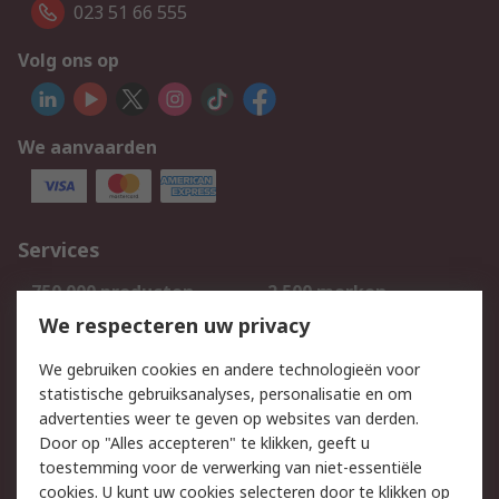
023 51 66 555
Volg ons op
We aanvaarden
Services
750.000 producten
2.500 merken
Bestellen
Inkoopoplossingen
We respecteren uw privacy
Retouren
Technisch advies
We gebruiken cookies en andere technologieën voor
Track & Trace
statistische gebruiksanalyses, personalisatie en om
advertenties weer te geven op websites van derden.
Wettelijk
Door op "Alles accepteren" te klikken, geeft u
toestemming voor de verwerking van niet-essentiële
Cookiebeleid
Email veiligheid
cookies. U kunt uw cookies selecteren door te klikken op