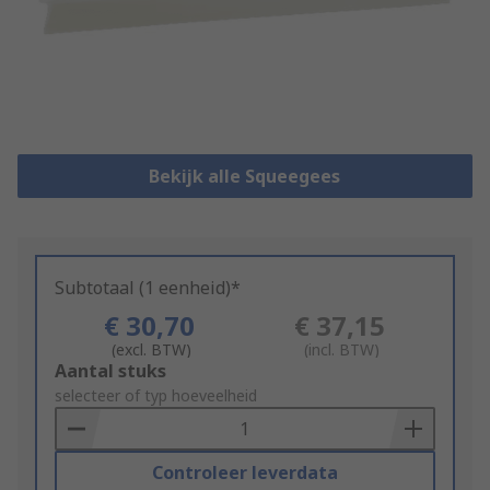
Bekijk alle Squeegees
Subtotaal (1 eenheid)*
€ 30,70
€ 37,15
(excl. BTW)
(incl. BTW)
Add
Aantal stuks
to
selecteer of typ hoeveelheid
Basket
Controleer leverdata