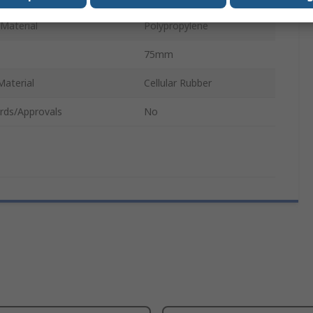
Material
Polypropylene
75mm
Material
Cellular Rubber
rds/Approvals
No