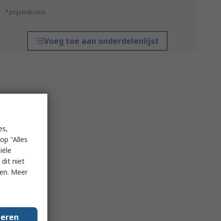
*prijsindicatie
Voeg toe aan onderdelenlijst
es,
op "Alles
iële
dit niet
ken. Meer
geren