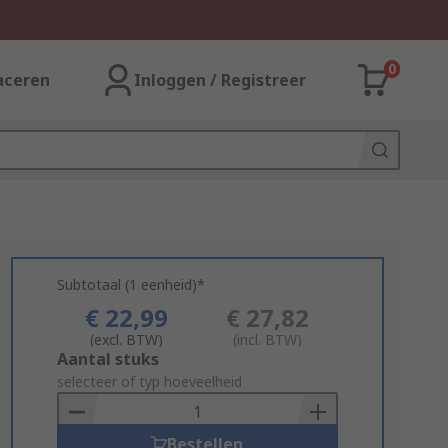
0
aceren
Inloggen / Registreer
Subtotaal (1 eenheid)*
€ 22,99
€ 27,82
(excl. BTW)
(incl. BTW)
Add
Aantal stuks
to
selecteer of typ hoeveelheid
Basket
Bestellen