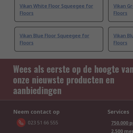
Vikan White Floor Squeegee for
Vikan G
Floors
Floors
Vikan Blue Floor Squeegee for
Vikan Bl
Floors
Floors
Wees als eerste op de hoogte va
onze nieuwste producten en
aanbiedingen
Neem contact op
Services
023 51 66 555
750.000 
2.500 me