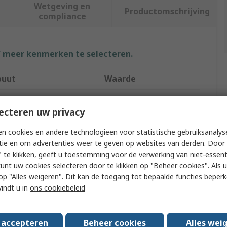
Wetgeving en
Productomschrijving
compliance
f meer kenmerken te selecteren.
buut
Waarde
Vikan
ecteren uw privacy
tion
Floors
n cookies en andere technologieën voor statistische gebruiksanalys
t Type
Floor Squeegee
tie en om advertenties weer te geven op websites van derden. Door 
 te klikken, geeft u toestemming voor de verwerking van niet-essent
Blue
kunt uw cookies selecteren door te klikken op "Beheer cookies". Als u 
 u op "Alles weigeren". Dit kan de toegang tot bepaalde functies beper
110mm
vindt u in
ons cookiebeleid
400mm
s accepteren
Beheer cookies
Alles wei
 Included
No