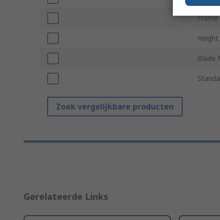
Frame 
Height
Blade 
Standa
Zoek vergelijkbare producten
Gerelateerde Links