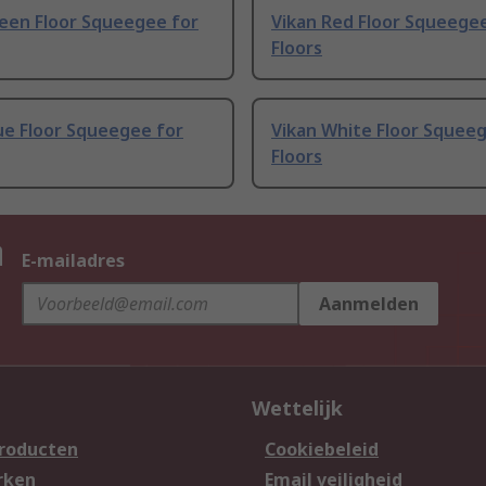
reen Floor Squeegee for
Vikan Red Floor Squeegee
Floors
ue Floor Squeegee for
Vikan White Floor Squee
Floors
n
E-mailadres
Aanmelden
Wettelijk
producten
Cookiebeleid
rken
Email veiligheid