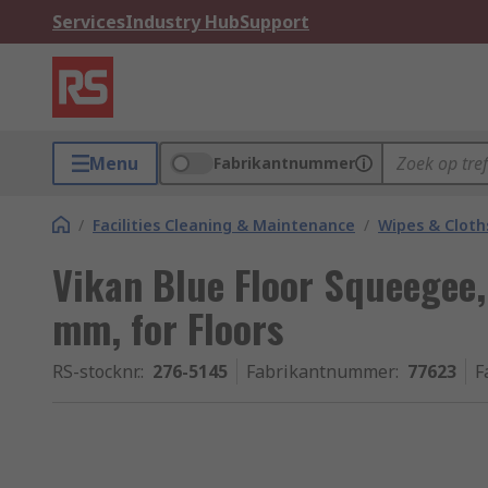
Services
Industry Hub
Support
Menu
Fabrikantnummer
/
Facilities Cleaning & Maintenance
/
Wipes & Cloth
Vikan Blue Floor Squeegee
mm, for Floors
RS-stocknr.
:
276-5145
Fabrikantnummer
:
77623
F