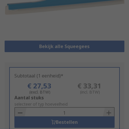
Bekijk alle Squeegees
Subtotaal (1 eenheid)*
€ 27,53
€ 33,31
(excl. BTW)
(incl. BTW)
Add
Aantal stuks
to
selecteer of typ hoeveelheid
Basket
Bestellen