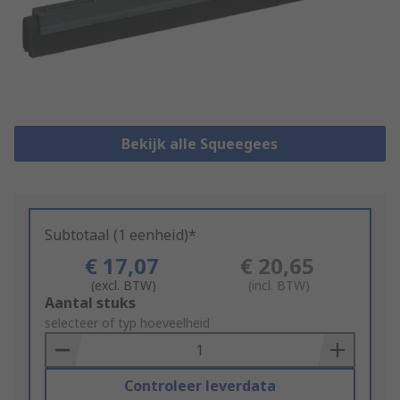
Bekijk alle Squeegees
Subtotaal (1 eenheid)*
€ 17,07
€ 20,65
(excl. BTW)
(incl. BTW)
Add
Aantal stuks
to
selecteer of typ hoeveelheid
Basket
Controleer leverdata