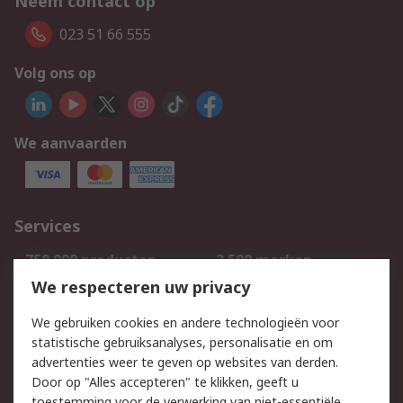
Neem contact op
023 51 66 555
Volg ons op
We aanvaarden
Services
750.000 producten
2.500 merken
Bestellen
Inkoopoplossingen
We respecteren uw privacy
Retouren
Technisch advies
We gebruiken cookies en andere technologieën voor
Track & Trace
statistische gebruiksanalyses, personalisatie en om
advertenties weer te geven op websites van derden.
Wettelijk
Door op "Alles accepteren" te klikken, geeft u
toestemming voor de verwerking van niet-essentiële