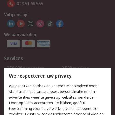
023 51 66 555
Volg ons op
We aanvaarden
Services
750.000 producten
2.500 merken
Bestellen
Inkoopoplossingen
We respecteren uw privacy
Retouren
Technisch advies
We gebruiken cookies en andere technologieën voor
Track & Trace
statistische gebruiksanalyses, personalisatie en om
advertenties weer te geven op websites van derden.
Wettelijk
Door op "Alles accepteren" te klikken, geeft u
toestemming voor de verwerking van niet-essentiële
Cookiebeleid
Email veiligheid
cookies. U kunt uw cookies selecteren door te klikken op