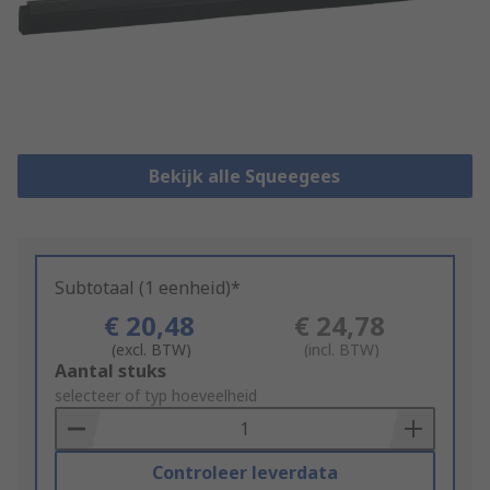
Bekijk alle Squeegees
Subtotaal (1 eenheid)*
€ 20,48
€ 24,78
(excl. BTW)
(incl. BTW)
Add
Aantal stuks
to
selecteer of typ hoeveelheid
Basket
Controleer leverdata