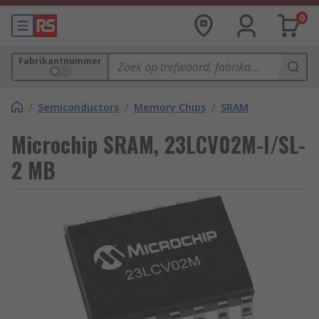
0
Fabrikantnummer
/
Semiconductors
/
Memory Chips
/
SRAM
Microchip SRAM, 23LCV02M-I/SL-
2 MB