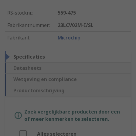
RS-stocknr.
:
559-475
Fabrikantnummer
:
23LCV02M-I/SL
Fabrikant
:
Microchip
Specificaties
Datasheets
Wetgeving en compliance
Productomschrijving
Zoek vergelijkbare producten door een
of meer kenmerken te selecteren.
Alles selecteren