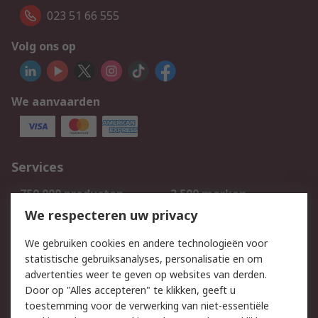
023 51 66 555
Volg ons op
We aanvaarden
Services
750.000 producten
2.500 merken
Bestellen
Inkoopoplossingen
We respecteren uw privacy
Retouren
Technisch advies
We gebruiken cookies en andere technologieën voor
Track & Trace
statistische gebruiksanalyses, personalisatie en om
advertenties weer te geven op websites van derden.
Wettelijk
Door op "Alles accepteren" te klikken, geeft u
toestemming voor de verwerking van niet-essentiële
Cookiebeleid
Email veiligheid