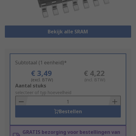
Bekijk alle SRAM
Subtotaal (1 eenheid)*
€ 3,49
€ 4,22
(excl. BTW)
(incl. BTW)
Add
Aantal stuks
to
selecteer of typ hoeveelheid
Basket
Bestellen
GRATIS bezorging voor bestellingen van