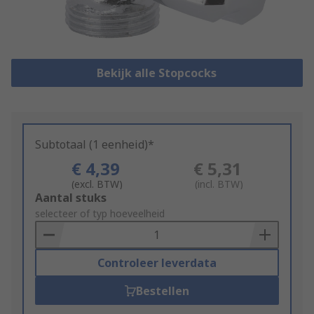
Bekijk alle Stopcocks
Subtotaal (1 eenheid)*
€ 4,39
€ 5,31
(excl. BTW)
(incl. BTW)
Add
Aantal stuks
to
selecteer of typ hoeveelheid
Basket
Controleer leverdata
Bestellen