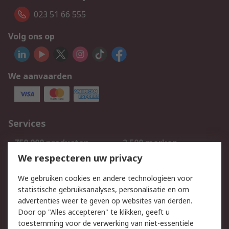
023 51 66 555
Volg ons op
We aanvaarden
Services
750.000 producten
2.500 merken
Bestellen
Inkoopoplossingen
We respecteren uw privacy
Retouren
Technisch advies
We gebruiken cookies en andere technologieën voor
Track & Trace
statistische gebruiksanalyses, personalisatie en om
advertenties weer te geven op websites van derden.
Wettelijk
Door op "Alles accepteren" te klikken, geeft u
toestemming voor de verwerking van niet-essentiële