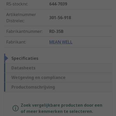
RS-stocknr.
:
644-7039
Artikelnummer
301-56-918
Distrelec
:
Fabrikantnummer
:
RD-35B
Fabrikant
:
MEAN WELL
Specificaties
Datasheets
Wetgeving en compliance
Productomschrijving
Zoek vergelijkbare producten door een
of meer kenmerken te selecteren.