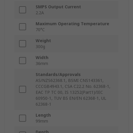
SMPS Output Current
2.2A
Maximum Operating Temperature
70°C
Weight
300g
Width
36mm
Standards/Approvals
AS/NZS62368.1, BSMI CNS143361,
CCCGB4943.1, CSA C22.2 No. 62368-1,
EAC TP TC 00, IS 13252(Part1)/IEC
60950-1, TUV BS EN/EN 62368-1, UL
62368-1
Length
99mm
Depth