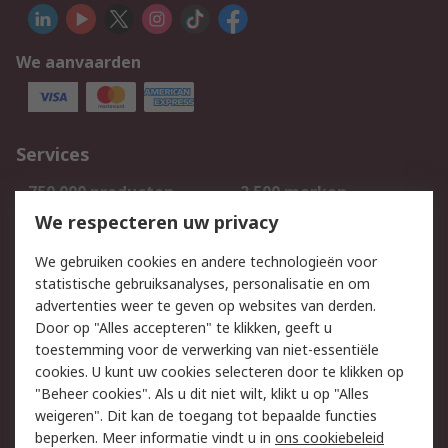
We aanvaarden
Services
750.000 producten
2.500 merken
Bestellen
Inkoopoplossingen
We respecteren uw privacy
Retouren
Technisch advies
We gebruiken cookies en andere technologieën voor
Track & Trace
statistische gebruiksanalyses, personalisatie en om
advertenties weer te geven op websites van derden.
Wettelijk
Door op "Alles accepteren" te klikken, geeft u
toestemming voor de verwerking van niet-essentiële
Cookiebeleid
Email veiligheid
cookies. U kunt uw cookies selecteren door te klikken op
Privacybeleid
Websitevoorwaarden
"Beheer cookies". Als u dit niet wilt, klikt u op "Alles
weigeren". Dit kan de toegang tot bepaalde functies
Algemene
beperken. Meer informatie vindt u in
ons cookiebeleid
verkoopvoorwaarden