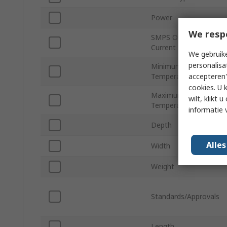
Power
We resp
SMPS Output
Current
We gebruike
personalisa
Minimum Operating
accepteren"
Temperature
cookies. U 
Maximum Operating
wilt, klikt
Temperature
informatie 
Depth
Alle
Width
Weight
Standards/Approvals
Length