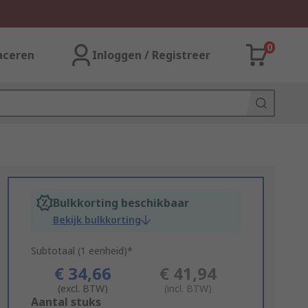
0
aceren
Inloggen / Registreer
Bulkkorting beschikbaar
Bekijk bulkkorting
Subtotaal (1 eenheid)*
€ 34,66
€ 41,94
(excl. BTW)
(incl. BTW)
Add
Aantal stuks