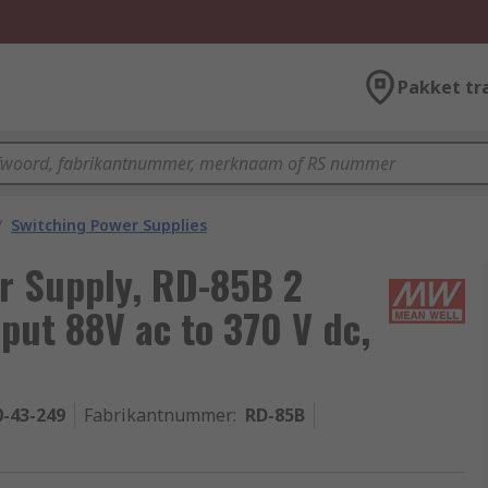
Pakket tr
/
Switching Power Supplies
r Supply, RD-85B 2
put 88V ac to 370 V dc,
0-43-249
Fabrikantnummer
:
RD-85B