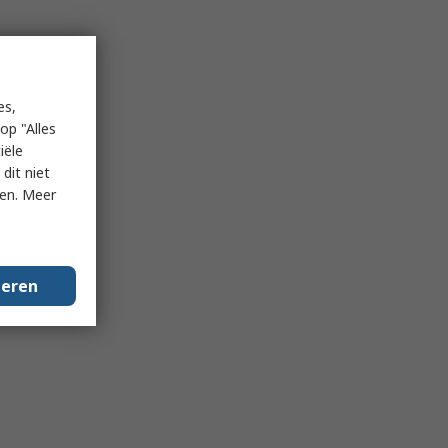
es,
op "Alles
iële
dit niet
ken. Meer
geren