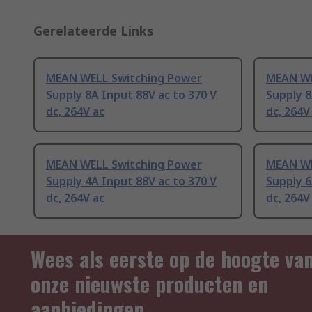
Gerelateerde Links
MEAN WELL Switching Power
MEAN WE
Supply 8A Input 88V ac to 370 V
Supply 8
dc, 264V ac
dc, 264V
MEAN WELL Switching Power
MEAN WE
Supply 4A Input 88V ac to 370 V
Supply 6
dc, 264V ac
dc, 264V
Wees als eerste op de hoogte va
onze nieuwste producten en
aanbiedingen