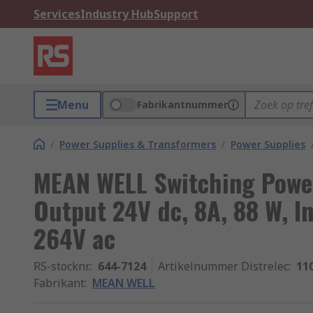
Services
Industry Hub
Support
Menu
Fabrikantnummer
/
Power Supplies & Transformers
/
Power Supplies
MEAN WELL Switching Powe
Output 24V dc, 8A, 88 W, In
264V ac
RS-stocknr.
:
644-7124
Artikelnummer Distrelec
:
11
Fabrikant
:
MEAN WELL