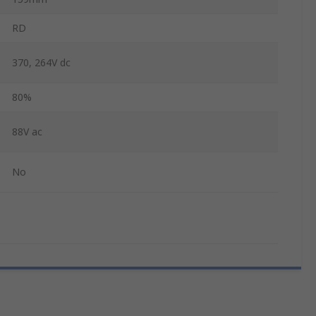
RD
370, 264V dc
80%
88V ac
No