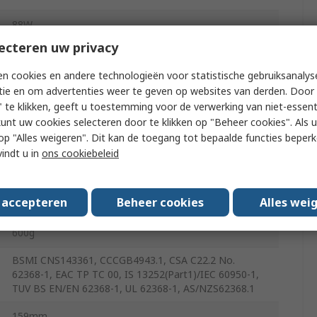
88W
ecteren uw privacy
8A
n cookies en andere technologieën voor statistische gebruiksanalys
tie en om advertenties weer te geven op websites van derden. Door 
-25°C
 te klikken, geeft u toestemming voor de verwerking van niet-essent
kunt uw cookies selecteren door te klikken op "Beheer cookies". Als u 
 u op "Alles weigeren". Dit kan de toegang tot bepaalde functies beper
70°C
vindt u in
ons cookiebeleid
38mm
s accepteren
Beheer cookies
Alles wei
38mm
600g
BSMI CNS143361, CCCGB4943.1, CSA C22.2 No.
62368-1, EAC TP TC 00, IS 13252(Part1)/IEC 60950-1,
TUV BS EN/EN 62368-1, UL 62368-1, AS/NZS62368.1
159mm