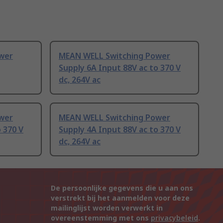
wer
MEAN WELL Switching Power
Supply 6A Input 88V ac to 370 V
dc, 264V ac
wer
MEAN WELL Switching Power
 370 V
Supply 4A Input 88V ac to 370 V
dc, 264V ac
De persoonlijke gegevens die u aan ons
verstrekt bij het aanmelden voor deze
mailinglijst worden verwerkt in
overeenstemming met ons
privacybeleid
.