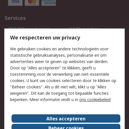
Services
750.000 producten
2.500 merken
Bestellen
Inkoopoplossingen
We respecteren uw privacy
Retouren
Technisch advies
We gebruiken cookies en andere technologieën voor
Track & Trace
statistische gebruiksanalyses, personalisatie en om
advertenties weer te geven op websites van derden.
Wettelijk
Door op "Alles accepteren" te klikken, geeft u
toestemming voor de verwerking van niet-essentiële
Cookiebeleid
Email veiligheid
cookies. U kunt uw cookies selecteren door te klikken op
Privacybeleid
Websitevoorwaarden
"Beheer cookies". Als u dit niet wilt, klikt u op "Alles
weigeren". Dit kan de toegang tot bepaalde functies
Algemene
beperken. Meer informatie vindt u in
ons cookiebeleid
verkoopvoorwaarden
Over RS
Alles accepteren
RS Group
Over ons
Beheer cookies