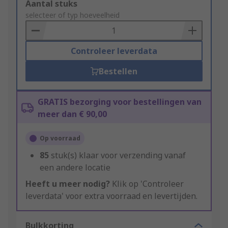
Add
Aantal stuks
to
selecteer of typ hoeveelheid
Basket
Controleer leverdata
Bestellen
GRATIS bezorging voor bestellingen van
meer dan € 90,00
Op voorraad
85
stuk(s) klaar voor verzending vanaf
een andere locatie
Heeft u meer nodig?
Klik op 'Controleer
leverdata' voor extra voorraad en levertijden.
Bulkkorting