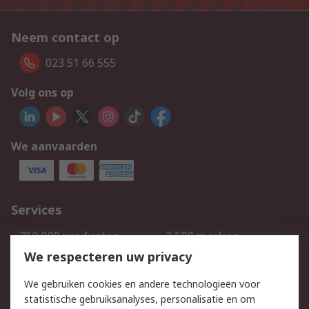
Neem contact op
023 51 66 555
Volg ons op
We aanvaarden
Services
750.000 producten
2.500 merken
Bestellen
Inkoopoplossingen
We respecteren uw privacy
Retouren
Technisch advies
We gebruiken cookies en andere technologieën voor
Track & Trace
statistische gebruiksanalyses, personalisatie en om