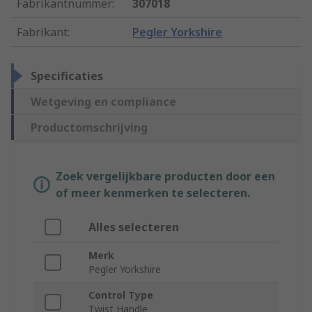
Fabrikantnummer
:
307018
Fabrikant
:
Pegler Yorkshire
Specificaties
Wetgeving en compliance
Productomschrijving
Zoek vergelijkbare producten door een
of meer kenmerken te selecteren.
Alles selecteren
Merk
Pegler Yorkshire
Control Type
Twist Handle