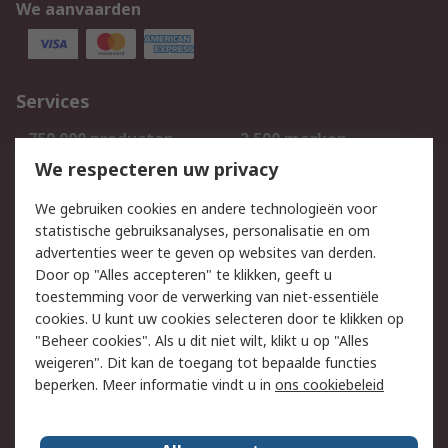
We aanvaarden
Services
750.000 producten
2.500 merken
Bestellen
Inkoopoplossingen
We respecteren uw privacy
Retouren
Technisch advies
We gebruiken cookies en andere technologieën voor
Track & Trace
statistische gebruiksanalyses, personalisatie en om
advertenties weer te geven op websites van derden.
Wettelijk
Door op "Alles accepteren" te klikken, geeft u
toestemming voor de verwerking van niet-essentiële
Cookiebeleid
Email veiligheid
cookies. U kunt uw cookies selecteren door te klikken op
Privacybeleid
Websitevoorwaarden
"Beheer cookies". Als u dit niet wilt, klikt u op "Alles
weigeren". Dit kan de toegang tot bepaalde functies
Algemene
beperken. Meer informatie vindt u in
ons cookiebeleid
verkoopvoorwaarden
Over RS