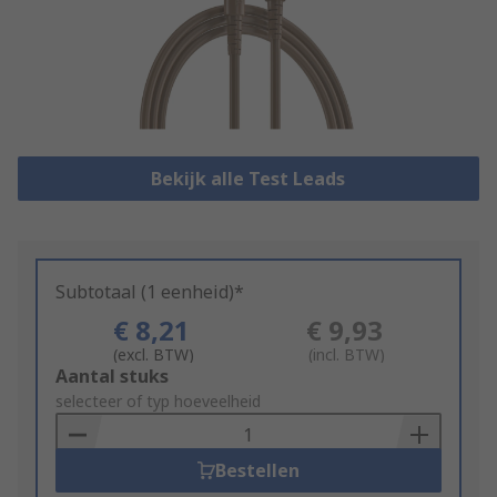
Bekijk alle Test Leads
Subtotaal (1 eenheid)*
€ 8,21
€ 9,93
(excl. BTW)
(incl. BTW)
Add
Aantal stuks
to
selecteer of typ hoeveelheid
Basket
Bestellen