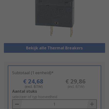
Bekijk alle Thermal Breakers
Subtotaal (1 eenheid)*
€ 24,68
€ 29,86
(excl. BTW)
(incl. BTW)
Add
Aantal stuks
to
selecteer of typ hoeveelheid
Basket