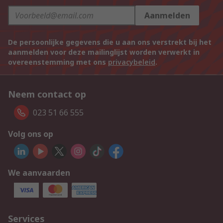
Aanmelden
De persoonlijke gegevens die u aan ons verstrekt bij het
aanmelden voor deze mailinglijst worden verwerkt in
overeenstemming met ons
privacybeleid
.
Neem contact op
023 51 66 555
Volg ons op
We aanvaarden
Services