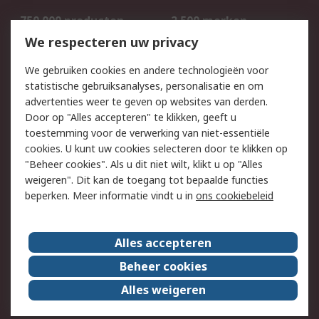
750.000 producten
2.500 merken
Bestellen
Inkoopoplossingen
We respecteren uw privacy
Retouren
Technisch advies
We gebruiken cookies en andere technologieën voor
Track & Trace
statistische gebruiksanalyses, personalisatie en om
advertenties weer te geven op websites van derden.
Wettelijk
Door op "Alles accepteren" te klikken, geeft u
toestemming voor de verwerking van niet-essentiële
Cookiebeleid
Email veiligheid
cookies. U kunt uw cookies selecteren door te klikken op
Privacybeleid
Websitevoorwaarden
"Beheer cookies". Als u dit niet wilt, klikt u op "Alles
weigeren". Dit kan de toegang tot bepaalde functies
Algemene
beperken. Meer informatie vindt u in
ons cookiebeleid
verkoopvoorwaarden
Over RS
Alles accepteren
RS Group
Over ons
Beheer cookies
RS wereldwijd
Werken bij RS
Alles weigeren
ESG