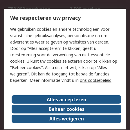
750.000 producten
2.500 merken
Bestellen
Inkoopoplossingen
We respecteren uw privacy
Retouren
Technisch advies
We gebruiken cookies en andere technologieën voor
Track & Trace
statistische gebruiksanalyses, personalisatie en om
advertenties weer te geven op websites van derden.
Wettelijk
Door op "Alles accepteren" te klikken, geeft u
toestemming voor de verwerking van niet-essentiële
Cookiebeleid
Email veiligheid
cookies. U kunt uw cookies selecteren door te klikken op
Privacybeleid
Websitevoorwaarden
"Beheer cookies". Als u dit niet wilt, klikt u op "Alles
weigeren". Dit kan de toegang tot bepaalde functies
Algemene
beperken. Meer informatie vindt u in
ons cookiebeleid
verkoopvoorwaarden
Over RS
Alles accepteren
RS Group
Over ons
Beheer cookies
RS wereldwijd
Werken bij RS
Alles weigeren
ESG