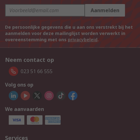
Aanmelden
De persoonlijke gegevens die u aan ons verstrekt bij het
aanmelden voor deze mailinglijst worden verwerkt in
overeenstemming met ons
privacybeleid
.
Neem contact op
023 51 66 555
Volg ons op
We aanvaarden
Services