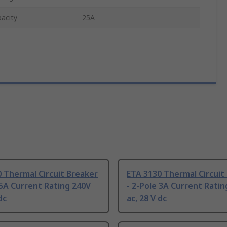
acity
25A
 Thermal Circuit Breaker
ETA 3130 Thermal Circuit
 5A Current Rating 240V
- 2-Pole 3A Current Ratin
dc
ac, 28 V dc