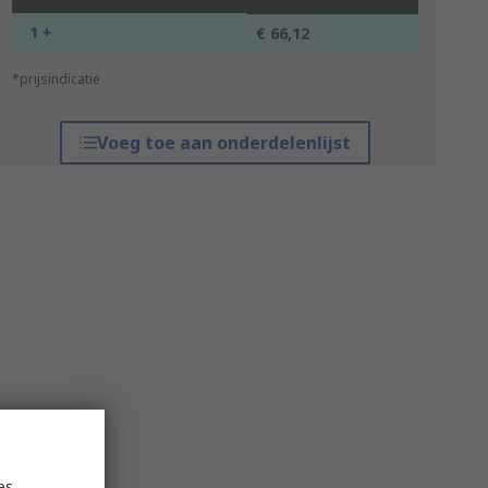
1 +
€ 66,12
*prijsindicatie
Voeg toe aan onderdelenlijst
es,