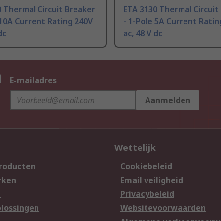
 Thermal Circuit Breaker
ETA 3130 Thermal Circuit
 10A Current Rating 240V
- 1-Pole 5A Current Ratin
dc
ac, 48 V dc
n
E-mailadres
Aanmelden
Wettelijk
producten
Cookiebeleid
rken
Email veiligheid
n
Privacybeleid
lossingen
Websitevoorwaarden