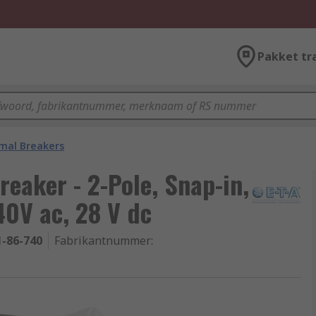
Pakket tr
mal Breakers
eaker - 2-Pole, Snap-in,
40V ac, 28 V dc
1-86-740
Fabrikantnummer
: