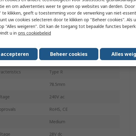
tie en om advertenties weer te geven op websites van derden. Door 
Snap-in
 te klikken, geeft u toestemming voor de verwerking van niet-essent
kunt uw cookies selecteren door te klikken op "Beheer cookies". Als u 
Size
26.1 x 34 mm
 u op "Alles weigeren". Dit kan de toegang tot bepaalde functies beper
vindt u in
ons cookiebeleid
pe
Screw
chanism
Thermal
s accepteren
Beheer cookies
Alles wei
tor Type
Rocker
acteristics
Type R
78.5mm
ltage
240V ac
pprovals
RoHS, CE
Medium
ltage
28V dc