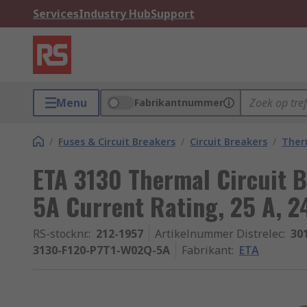
Services
Industry Hub
Support
Menu
Fabrikantnummer
/
Fuses & Circuit Breakers
/
Circuit Breakers
/
Ther
ETA 3130 Thermal Circuit Br
5A Current Rating, 25 A, 2
RS-stocknr.
:
212-1957
Artikelnummer Distrelec
:
30
3130-F120-P7T1-W02Q-5A
Fabrikant
:
ETA