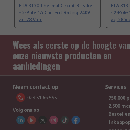
ETA 3130 Thermal Circuit Breaker
ETA 3130
- 2-Pole 1A Current Rating 240V
- 2-Pole
ac, 28 V dc
ac, 28 V 
Wees als eerste op de hoogte va
onze nieuwste producten en
aanbiedingen
Neem contact op
Services
023 51 66 555
750.000 
2.500 me
Volg ons op
Bestelle
Inkoopop