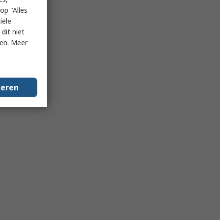
op "Alles
iële
dit niet
ken. Meer
geren