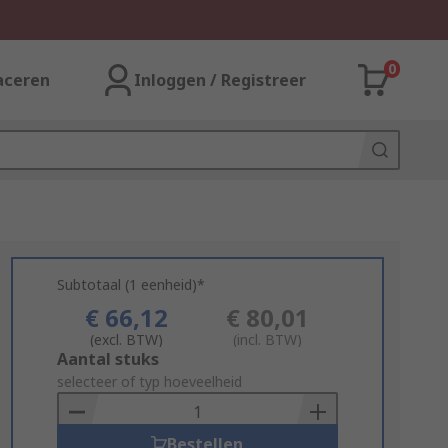
0
aceren
Inloggen / Registreer
Subtotaal (1 eenheid)*
€ 66,12
€ 80,01
(excl. BTW)
(incl. BTW)
Add
Aantal stuks
to
selecteer of typ hoeveelheid
Basket
Bestellen