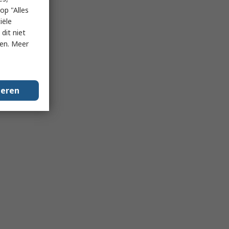
op "Alles
iële
dit niet
ken. Meer
geren