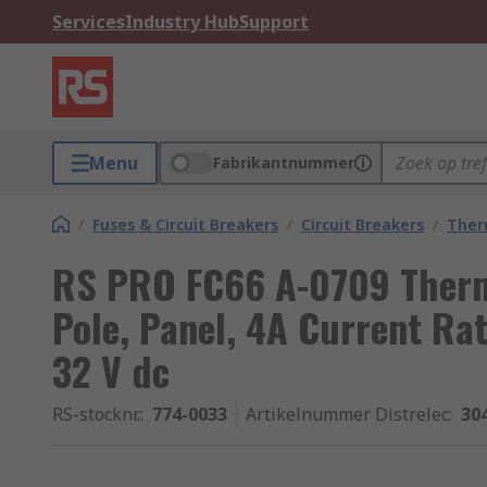
Services
Industry Hub
Support
Menu
Fabrikantnummer
/
Fuses & Circuit Breakers
/
Circuit Breakers
/
Ther
RS PRO FC66 A-0709 Therma
Pole, Panel, 4A Current Ra
32 V dc
RS-stocknr.
:
774-0033
Artikelnummer Distrelec
:
30