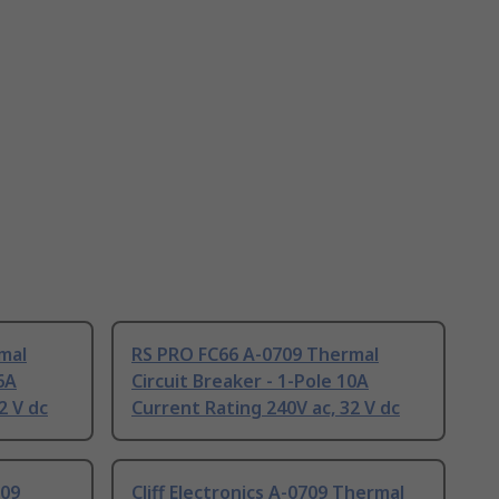
mal
RS PRO FC66 A-0709 Thermal
6A
Circuit Breaker - 1-Pole 10A
2 V dc
Current Rating 240V ac, 32 V dc
709
Cliff Electronics A-0709 Thermal