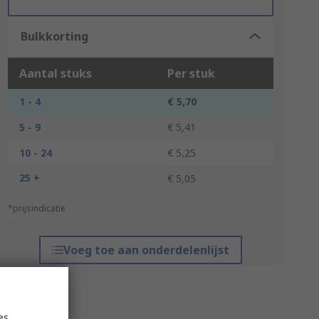
Bulkkorting
Aantal stuks
Per stuk
1 - 4
€ 5,70
5 - 9
€ 5,41
10 - 24
€ 5,25
25 +
€ 5,05
*prijsindicatie
Voeg toe aan onderdelenlijst
es,