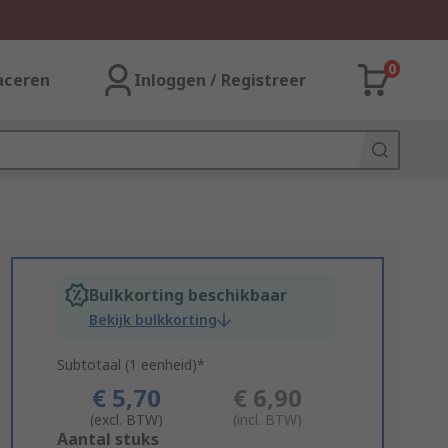
0
aceren
Inloggen / Registreer
Bulkkorting beschikbaar
Bekijk bulkkorting
Subtotaal (1 eenheid)*
€ 5,70
€ 6,90
(excl. BTW)
(incl. BTW)
Add
Aantal stuks