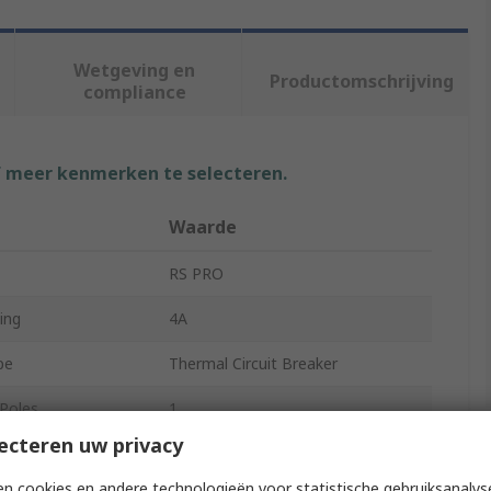
Wetgeving en
Productomschrijving
compliance
f meer kenmerken te selecteren.
t
Waarde
RS PRO
ing
4A
pe
Thermal Circuit Breaker
Poles
1
ecteren uw privacy
A-0709
n cookies en andere technologieën voor statistische gebruiksanalys