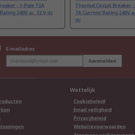
Breaker - 1-Pole 13A
Thermal Circuit Breaker -
Rating 240V ac, 32 V dc
7A Current Rating 240V ac
dc
n
E-mailadres
Aanmelden
Wettelijk
producten
Cookiebeleid
rken
Email veiligheid
n
Privacybeleid
lossingen
Websitevoorwaarden