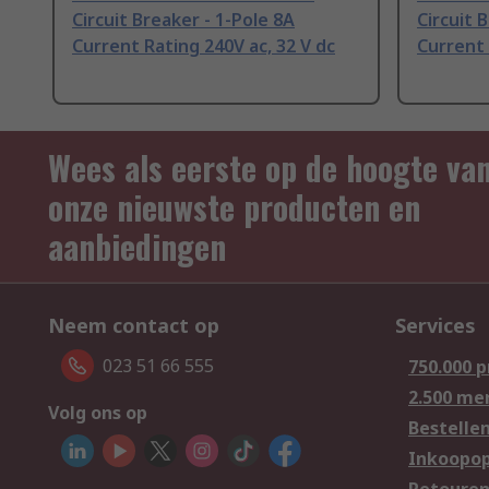
Circuit Breaker - 1-Pole 8A
Circuit 
Current Rating 240V ac, 32 V dc
Current 
Wees als eerste op de hoogte va
onze nieuwste producten en
aanbiedingen
Neem contact op
Services
023 51 66 555
750.000 
2.500 me
Volg ons op
Bestelle
Inkoopop