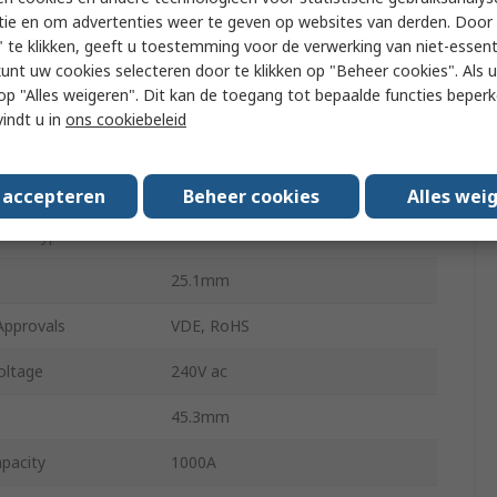
FC66
tie en om advertenties weer te geven op websites van derden. Door 
 te klikken, geeft u toestemming voor de verwerking van niet-essent
14.1mm
kunt uw cookies selecteren door te klikken op "Beheer cookies". Als u 
 u op "Alles weigeren". Dit kan de toegang tot bepaalde functies beper
e
Panel
vindt u in
ons cookiebeleid
 Size
23.2 x 14.2 mm
ype
Blade
s accepteren
Beheer cookies
Alles wei
ator Type
Push Button
25.1mm
Approvals
VDE, RoHS
oltage
240V ac
45.3mm
pacity
1000A