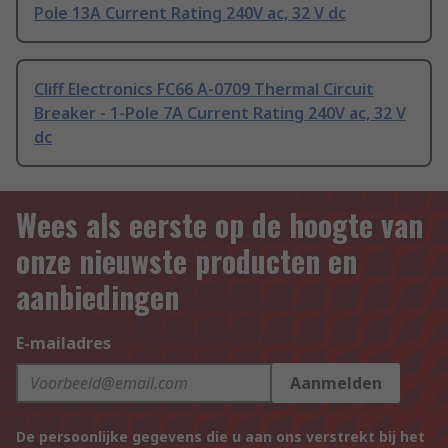
Pole 13A Current Rating 240V ac, 32 V dc
Cliff Electronics FC66 A-0709 Thermal Circuit
Breaker - 1-Pole 7A Current Rating 240V ac, 32 V
dc
Wees als eerste op de hoogte van
onze nieuwste producten en
aanbiedingen
E-mailadres
Aanmelden
De persoonlijke gegevens die u aan ons verstrekt bij het