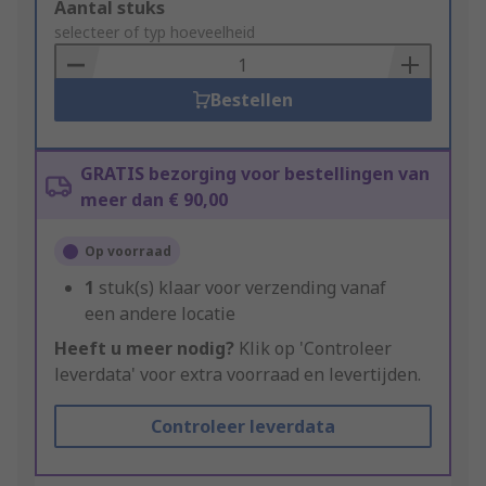
Add
Aantal stuks
to
selecteer of typ hoeveelheid
Basket
Bestellen
GRATIS bezorging voor bestellingen van
meer dan € 90,00
Op voorraad
1
stuk(s) klaar voor verzending vanaf
een andere locatie
Heeft u meer nodig?
Klik op 'Controleer
leverdata' voor extra voorraad en levertijden.
Controleer leverdata