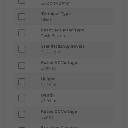
23.2 x 14.2 mm
Terminal Type
Blade
Reset Actuator Type
Push Button
Standards/Approvals
VDE, RoHS
Rated AC Voltage
240V ac
Height
25.1mm
Depth
45.3mm
Rated DC Voltage
32V dc
Breaking Capacity