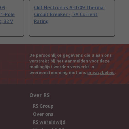
709
Cliff Electronics A-0709 Thermal
 1-Pole
Circuit Breaker -, 7A Current
, 32 V
Rating
De persoonlijke gegevens die u aan ons
verstrekt bij het aanmelden voor deze
mailinglijst worden verwerkt in
overeenstemming met ons
privacybeleid
.
Over RS
RS Group
Over ons
RS wereldwijd