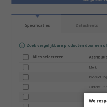
Specificaties
Datasheets
Zoek vergelijkbare producten door een o
Alles selecteren
Attribuu
Merk
Product Ty
Current Rat
Range
We resp
Number of 