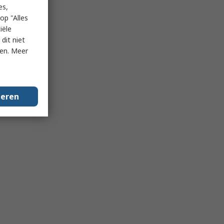
es,
op "Alles
iële
dit niet
ken. Meer
geren