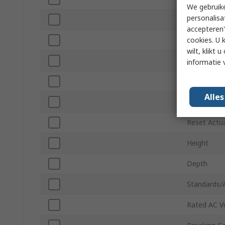
We gebruike
personalisa
Series
accepteren"
cookies. U 
Width
wilt, klikt
Mount Typ
informatie 
Terminal T
Alle
Mount Hole
Reset Actu
Height
Depth
Standards/
Rated AC V