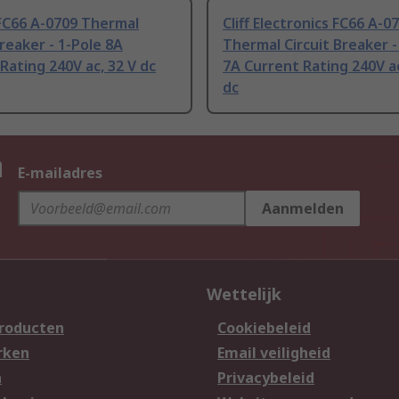
FC66 A-0709 Thermal
Cliff Electronics FC66 A-0
Breaker - 1-Pole 8A
Thermal Circuit Breaker -
Rating 240V ac, 32 V dc
7A Current Rating 240V ac
dc
n
E-mailadres
Aanmelden
Wettelijk
producten
Cookiebeleid
rken
Email veiligheid
n
Privacybeleid