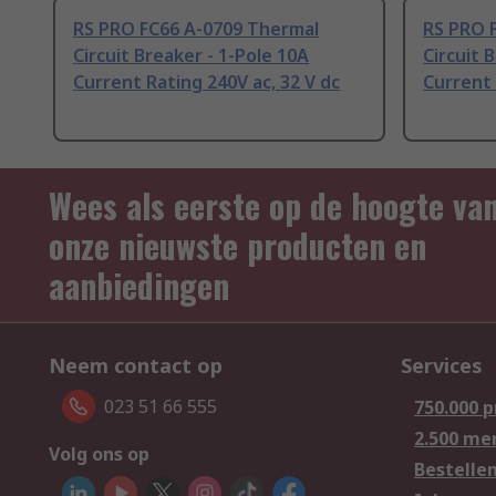
RS PRO FC66 A-0709 Thermal
RS PRO 
Circuit Breaker - 1-Pole 10A
Circuit 
Current Rating 240V ac, 32 V dc
Current 
Wees als eerste op de hoogte va
onze nieuwste producten en
aanbiedingen
Neem contact op
Services
023 51 66 555
750.000 
2.500 me
Volg ons op
Bestelle