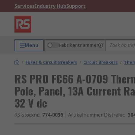
Services
Industry Hub
Support
Menu
Fabrikantnummer
/
Fuses & Circuit Breakers
/
Circuit Breakers
/
Ther
RS PRO FC66 A-0709 Therma
Pole, Panel, 13A Current R
32 V dc
RS-stocknr.
:
774-0036
Artikelnummer Distrelec
:
30