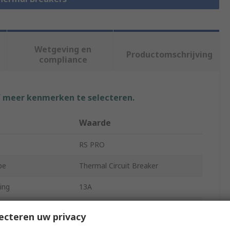
Wetgeving en
Productomschrijving
compliance
f meer kenmerken te selecteren.
t
Waarde
RS PRO
pe
Thermal Circuit Breaker
ing
13A
FC66
ecteren uw privacy
Poles
1