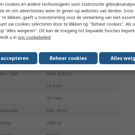
n cookies en andere technologieën voor statistische gebruiksanalys
tie en om advertenties weer te geven op websites van derden. Door 
A-0709
 te klikken, geeft u toestemming voor de verwerking van niet-essent
kunt uw cookies selecteren door te klikken op "Beheer cookies". Als u 
11mm
 u op "Alles weigeren". Dit kan de toegang tot bepaalde functies beper
e
Panel
vindt u in
ons cookiebeleid
ype
Blade
s accepteren
Beheer cookies
Alles wei
 Size
M10
ator Type
Push Button
19.1mm
43.1mm
Approvals
VDE, RoHS
oltage
240V ac