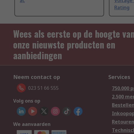
ac
Voltage 
Rating
Wees als eerste op de hoogte va
onze nieuwste producten en
aanbiedingen
Neem contact op
Services
023 51 66 555
750.000 
2.500 me
Volg ons op
Bestelle
Inkoopop
Retoure
We aanvaarden
Technisc