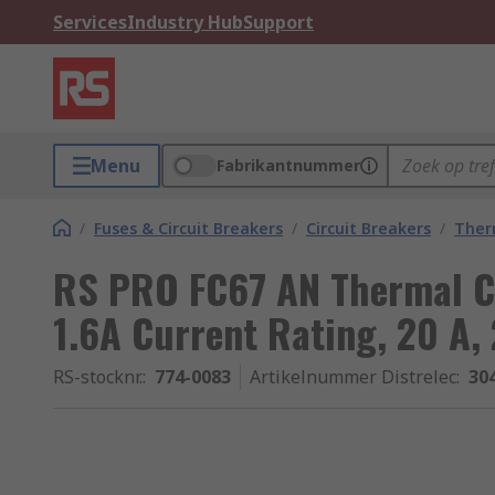
Services
Industry Hub
Support
Menu
Fabrikantnummer
/
Fuses & Circuit Breakers
/
Circuit Breakers
/
Ther
RS PRO FC67 AN Thermal Cir
1.6A Current Rating, 20 A,
RS-stocknr.
:
774-0083
Artikelnummer Distrelec
:
30