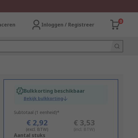
0
aceren
Inloggen / Registreer
Bulkkorting beschikbaar
Bekijk bulkkorting
Subtotaal (1 eenheid)*
€ 2,92
€ 3,53
(excl. BTW)
(incl. BTW)
Add
Aantal stuks