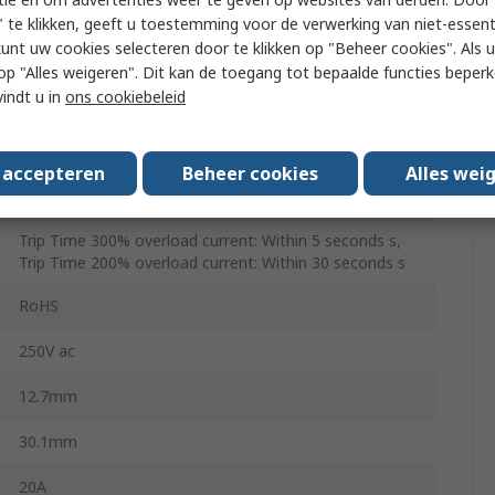
 te klikken, geeft u toestemming voor de verwerking van niet-essent
6mm
kunt uw cookies selecteren door te klikken op "Beheer cookies". Als u 
 u op "Alles weigeren". Dit kan de toegang tot bepaalde functies beper
Blade
vindt u in
ons cookiebeleid
Snap Action
s accepteren
Beheer cookies
Alles wei
Automatic
Trip Time 300% overload current: Within 5 seconds s,
Trip Time 200% overload current: Within 30 seconds s
RoHS
250V ac
12.7mm
30.1mm
20A