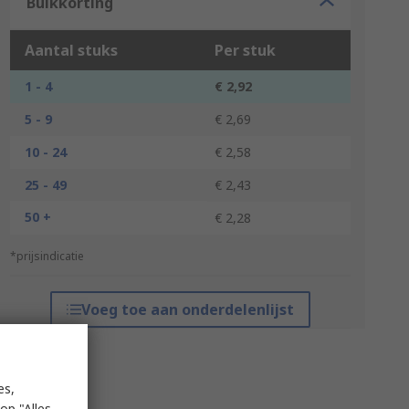
Bulkkorting
Aantal stuks
Per stuk
1 - 4
€ 2,92
5 - 9
€ 2,69
10 - 24
€ 2,58
25 - 49
€ 2,43
50 +
€ 2,28
*prijsindicatie
Voeg toe aan onderdelenlijst
es,
op "Alles