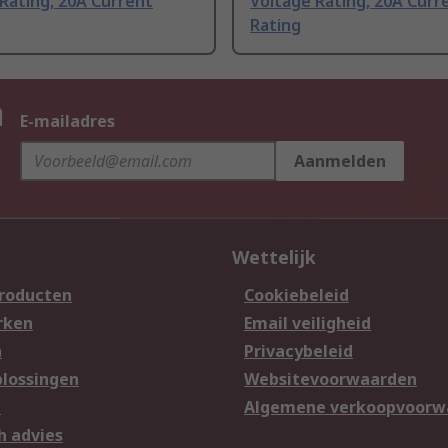
Rating, 20A Current
Voltage Rating, 20A Curr
Rating
n
E-mailadres
Aanmelden
Wettelijk
producten
Cookiebeleid
rken
Email veiligheid
n
Privacybeleid
lossingen
Websitevoorwaarden
n
Algemene verkoopvoorw
h advies