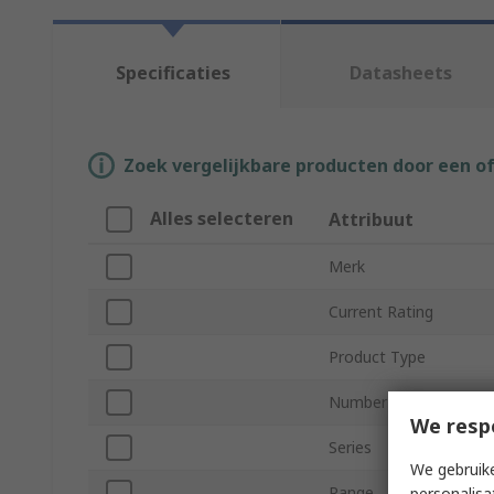
Specificaties
Datasheets
Zoek vergelijkbare producten door een o
Alles selecteren
Attribuut
Merk
Current Rating
Product Type
Number of Poles
We resp
Series
We gebruike
Range
personalisa