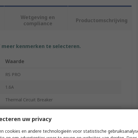
Wetgeving en
Productomschrijving
compliance
f meer kenmerken te selecteren.
Waarde
RS PRO
1.6A
Thermal Circuit Breaker
2
ecteren uw privacy
AN
n cookies en andere technologieën voor statistische gebruiksanalys
FC67
tie en om advertenties weer te geven op websites van derden. Door 