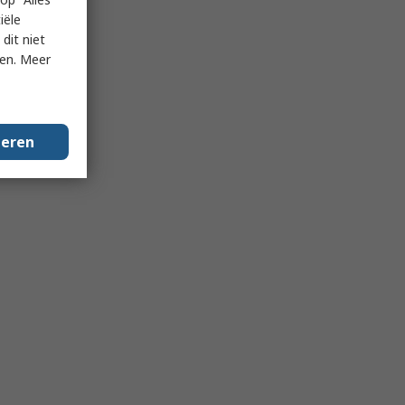
iële
dit niet
ken. Meer
geren