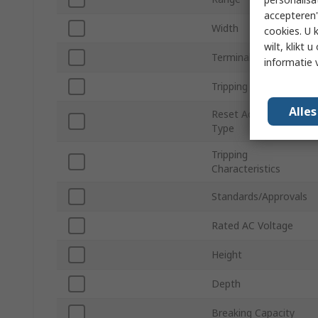
accepteren"
Width
cookies. U 
wilt, klikt
Terminal Type
informatie 
Tripping Mechanism
Alle
Reset Actuator
Type
Tripping
Characteristics
Standards/Approvals
Rated AC Voltage
Height
Depth
Breaking Capacity