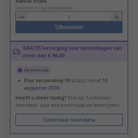
Add
Aantal stuks
to
selecteer of typ hoeveelheid
Basket
Bestellen
GRATIS bezorging voor bestellingen van
meer dan € 90,00
Op voorraad
Plus verzending
19
stuk(s) vanaf
10
augustus 2026
Heeft u meer nodig?
Klik op 'Controleer
leverdata' voor extra voorraad en levertijden.
Controleer leverdata