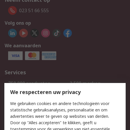
023 51 66 555
Volg ons op
We aanvaarden
Services
750.000 producten
2.500 merken
Bestellen
Inkoopoplossingen
We respecteren uw privacy
Retouren
Technisch advies
We gebruiken cookies en andere technologieën voor
Track & Trace
statistische gebruiksanalyses, personalisatie en om
advertenties weer te geven op websites van derden.
Wettelijk
Door op "Alles accepteren" te klikken, geeft u
toestemming voor de verwerking van niet-essentiële