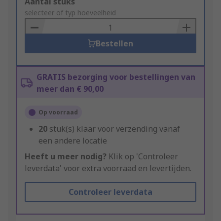
Add
Aantal stuks
to
selecteer of typ hoeveelheid
Basket
Bestellen
GRATIS bezorging voor bestellingen van
meer dan € 90,00
Op voorraad
20
stuk(s) klaar voor verzending vanaf
een andere locatie
Heeft u meer nodig?
Klik op 'Controleer
leverdata' voor extra voorraad en levertijden.
Controleer leverdata