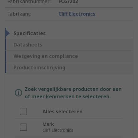
Fabrikantnummer
:
FC67202
Fabrikant
:
Cliff Electronics
Specificaties
Datasheets
Wetgeving en compliance
Productomschrijving
Zoek vergelijkbare producten door een
of meer kenmerken te selecteren.
Alles selecteren
Merk
Cliff Electronics