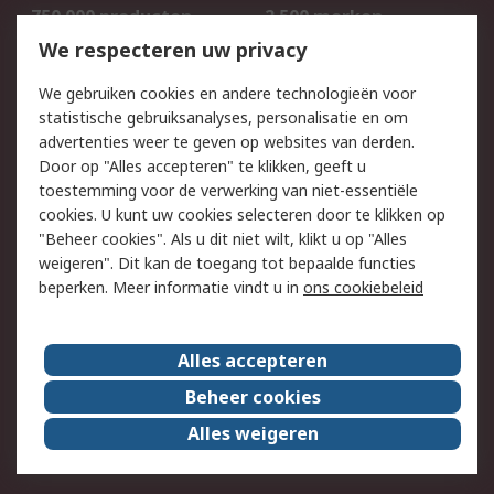
750.000 producten
2.500 merken
Bestellen
Inkoopoplossingen
We respecteren uw privacy
Retouren
Technisch advies
We gebruiken cookies en andere technologieën voor
Track & Trace
statistische gebruiksanalyses, personalisatie en om
advertenties weer te geven op websites van derden.
Wettelijk
Door op "Alles accepteren" te klikken, geeft u
toestemming voor de verwerking van niet-essentiële
Cookiebeleid
Email veiligheid
cookies. U kunt uw cookies selecteren door te klikken op
Privacybeleid
Websitevoorwaarden
"Beheer cookies". Als u dit niet wilt, klikt u op "Alles
weigeren". Dit kan de toegang tot bepaalde functies
Algemene
beperken. Meer informatie vindt u in
ons cookiebeleid
verkoopvoorwaarden
Over RS
Alles accepteren
RS Group
Over ons
Beheer cookies
RS wereldwijd
Werken bij RS
Alles weigeren
ESG