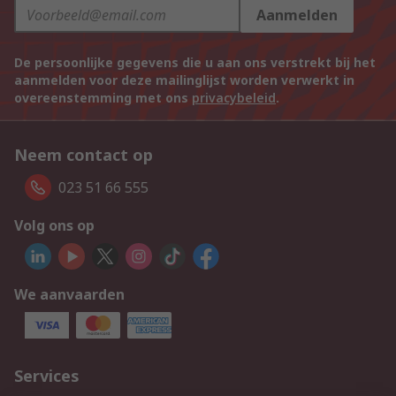
Aanmelden
De persoonlijke gegevens die u aan ons verstrekt bij het
aanmelden voor deze mailinglijst worden verwerkt in
overeenstemming met ons
privacybeleid
.
Neem contact op
023 51 66 555
Volg ons op
We aanvaarden
Services