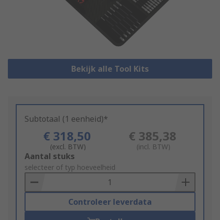
Bekijk alle Tool Kits
Subtotaal (1 eenheid)*
€ 318,50
€ 385,38
(excl. BTW)
(incl. BTW)
Add
Aantal stuks
to
selecteer of typ hoeveelheid
Basket
Controleer leverdata