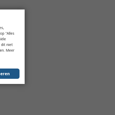
es,
op "Alles
iële
dit niet
ken. Meer
geren