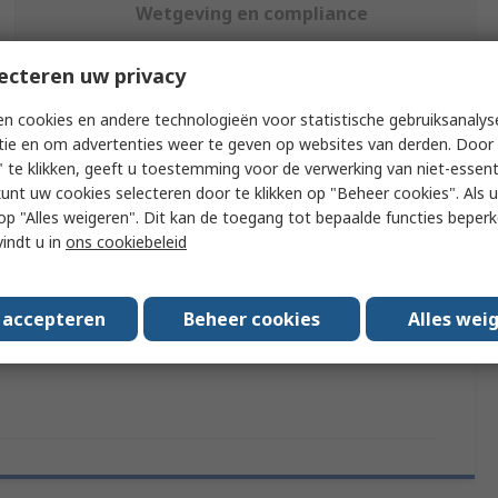
Wetgeving en compliance
ecteren uw privacy
f meer kenmerken te selecteren.
n cookies en andere technologieën voor statistische gebruiksanalys
tie en om advertenties weer te geven op websites van derden. Door 
tribuut
Waarde
 te klikken, geeft u toestemming voor de verwerking van niet-essent
kunt uw cookies selecteren door te klikken op "Beheer cookies". Als u 
rk
Peli
 u op "Alles weigeren". Dit kan de toegang tot bepaalde functies beper
vindt u in
ons cookiebeleid
mp Type
Xenon
 Use With
MityLite Magnum
s accepteren
Beheer cookies
Alles wei
ttage
1.8 W