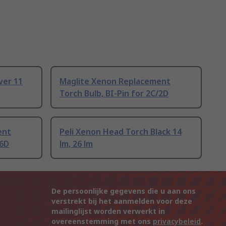
ver 11
Maglite Xenon Replacement
Torch Bulb, BI-Pin for 2C/2D
ent
Peli Xenon Head Torch Black 14
/6D
lm, 26 lm
De persoonlijke gegevens die u aan ons
verstrekt bij het aanmelden voor deze
mailinglijst worden verwerkt in
overeenstemming met ons
privacybeleid
.