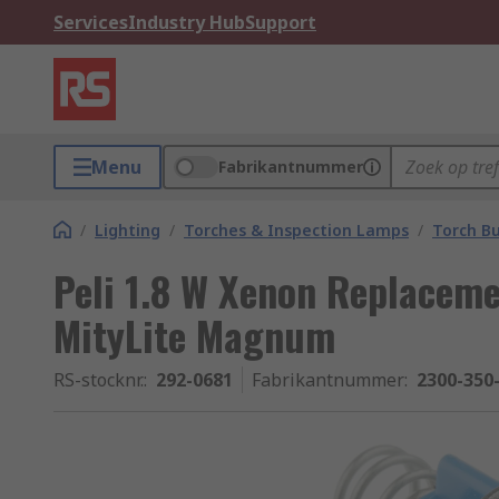
Services
Industry Hub
Support
Menu
Fabrikantnummer
/
Lighting
/
Torches & Inspection Lamps
/
Torch Bu
Peli 1.8 W Xenon Replaceme
MityLite Magnum
RS-stocknr.
:
292-0681
Fabrikantnummer
:
2300-350