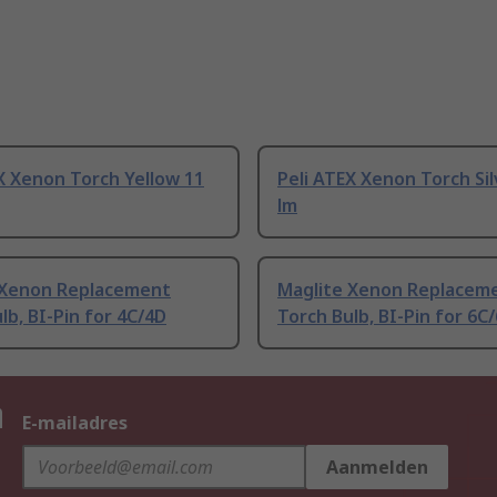
X Xenon Torch Yellow 11
Peli ATEX Xenon Torch Sil
lm
 Xenon Replacement
Maglite Xenon Replacem
lb, BI-Pin for 4C/4D
Torch Bulb, BI-Pin for 6C
n
E-mailadres
Aanmelden