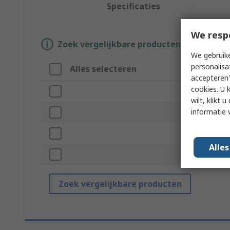
Specificaties
We resp
Zoek vergelijkbare producten door een o
We gebruike
personalisa
Alles selecteren
At
accepteren"
cookies. U 
Me
wilt, klikt
informatie 
La
For
Alle
Wa
Zoek vergelijkbare producten