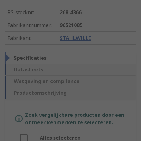
RS-stocknr.
:
268-4366
Fabrikantnummer
:
96521085
Fabrikant
:
STAHLWILLE
Specificaties
Datasheets
Wetgeving en compliance
Productomschrijving
Zoek vergelijkbare producten door een
of meer kenmerken te selecteren.
Alles selecteren