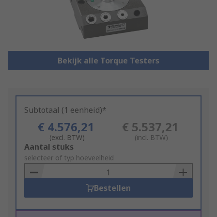
Bekijk alle Torque Testers
Subtotaal (1 eenheid)*
€ 4.576,21
€ 5.537,21
(excl. BTW)
(incl. BTW)
Add
Aantal stuks
to
selecteer of typ hoeveelheid
Basket
Bestellen