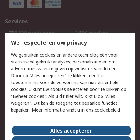
Services
750.000 producten
2.500 merken
Bestellen
Inkoopoplossingen
We respecteren uw privacy
Retouren
Technisch advies
We gebruiken cookies en andere technologieën voor
Track & Trace
statistische gebruiksanalyses, personalisatie en om
advertenties weer te geven op websites van derden.
Wettelijk
Door op "Alles accepteren" te klikken, geeft u
toestemming voor de verwerking van niet-essentiële
Cookiebeleid
Email veiligheid
cookies. U kunt uw cookies selecteren door te klikken op
Privacybeleid
Websitevoorwaarden
"Beheer cookies". Als u dit niet wilt, klikt u op "Alles
weigeren". Dit kan de toegang tot bepaalde functies
Algemene
beperken. Meer informatie vindt u in
ons cookiebeleid
verkoopvoorwaarden
Over RS
Alles accepteren
RS Group
Over ons