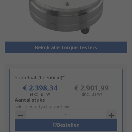
Bekijk alle Torque Testers
Subtotaal (1 eenheid)*
€ 2.398,34
€ 2.901,99
(excl. BTW)
(incl. BTW)
Add
Aantal stuks
to
selecteer of typ hoeveelheid
Basket
Bestellen