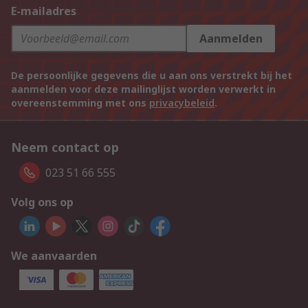
E-mailadres
Aanmelden
De persoonlijke gegevens die u aan ons verstrekt bij het
aanmelden voor deze mailinglijst worden verwerkt in
overeenstemming met ons
privacybeleid
.
Neem contact op
023 51 66 555
Volg ons op
We aanvaarden