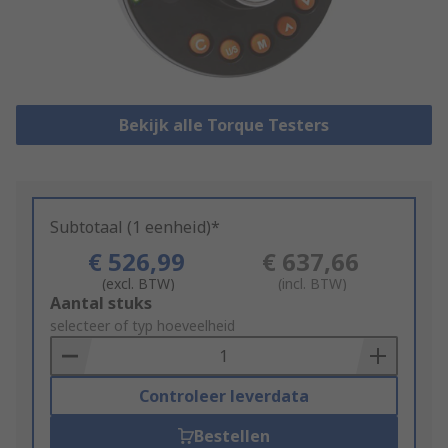
Bekijk alle Torque Testers
Subtotaal (1 eenheid)*
€ 526,99
€ 637,66
(excl. BTW)
(incl. BTW)
Add
Aantal stuks
to
selecteer of typ hoeveelheid
Basket
Controleer leverdata
Bestellen