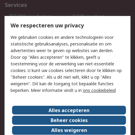
Services
750.000 producten
2.500 merken
Bestellen
Inkoopoplossingen
We respecteren uw privacy
Retouren
Technisch advies
We gebruiken cookies en andere technologieën voor
Track & Trace
statistische gebruiksanalyses, personalisatie en om
advertenties weer te geven op websites van derden.
Wettelijk
Door op "Alles accepteren" te klikken, geeft u
toestemming voor de verwerking van niet-essentiële
Cookiebeleid
Email veiligheid
cookies. U kunt uw cookies selecteren door te klikken op
Privacybeleid
Websitevoorwaarden
"Beheer cookies". Als u dit niet wilt, klikt u op "Alles
weigeren". Dit kan de toegang tot bepaalde functies
Algemene
beperken. Meer informatie vindt u in
ons cookiebeleid
verkoopvoorwaarden
Over RS
Alles accepteren
RS Group
Over ons
Beheer cookies
RS wereldwijd
Werken bij RS
Alles weigeren