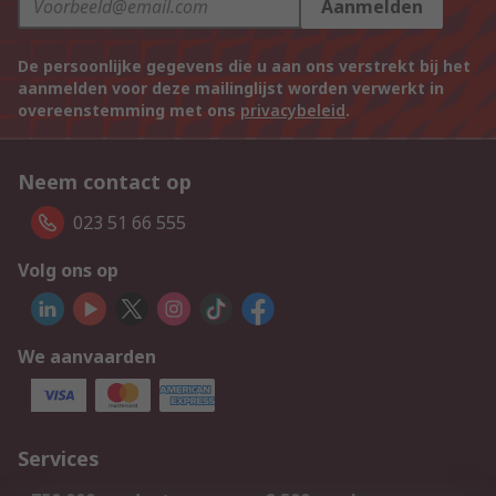
Aanmelden
De persoonlijke gegevens die u aan ons verstrekt bij het
aanmelden voor deze mailinglijst worden verwerkt in
overeenstemming met ons
privacybeleid
.
Neem contact op
023 51 66 555
Volg ons op
We aanvaarden
Services