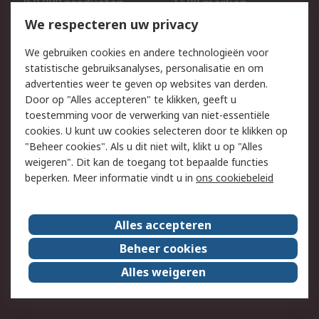
750.000 producten
2.500 merken
Bestellen
Inkoopoplossingen
We respecteren uw privacy
Retouren
Technisch advies
We gebruiken cookies en andere technologieën voor
Track & Trace
statistische gebruiksanalyses, personalisatie en om
advertenties weer te geven op websites van derden.
Wettelijk
Door op "Alles accepteren" te klikken, geeft u
toestemming voor de verwerking van niet-essentiële
Cookiebeleid
Email veiligheid
cookies. U kunt uw cookies selecteren door te klikken op
Privacybeleid
Websitevoorwaarden
"Beheer cookies". Als u dit niet wilt, klikt u op "Alles
weigeren". Dit kan de toegang tot bepaalde functies
Algemene
beperken. Meer informatie vindt u in
ons cookiebeleid
verkoopvoorwaarden
Over RS
Alles accepteren
RS Group
Over ons
Beheer cookies
RS wereldwijd
Werken bij RS
Alles weigeren
ESG