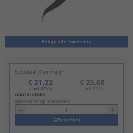
Bekijk alle Tweezers
Subtotaal (1 eenheid)*
€ 21,22
€ 25,68
(excl. BTW)
(incl. BTW)
Add
Aantal stuks
to
selecteer of typ hoeveelheid
Basket
Bestellen