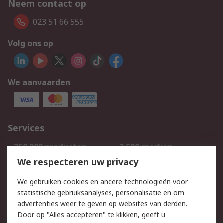
Neem contact op
023 51 66 555
Volg ons op
We aanvaarden
Services
750.000 producten
2.500 merken
Bestellen
Inkoopoplossingen
We respecteren uw privacy
Retouren
Technisch advies
We gebruiken cookies en andere technologieën voor
Track & Trace
statistische gebruiksanalyses, personalisatie en om
advertenties weer te geven op websites van derden.
Wettelijk
Door op "Alles accepteren" te klikken, geeft u