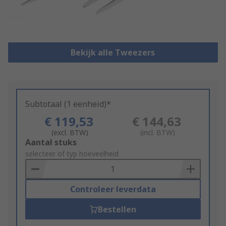
Bekijk alle Tweezers
Subtotaal (1 eenheid)*
€ 119,53
€ 144,63
(excl. BTW)
(incl. BTW)
Add
Aantal stuks
to
selecteer of typ hoeveelheid
Basket
Controleer leverdata
Bestellen