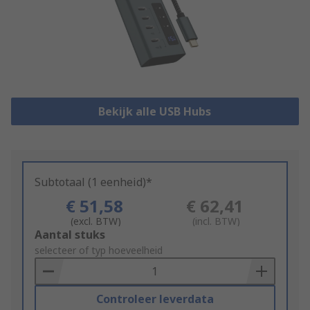
Bekijk alle USB Hubs
Subtotaal (1 eenheid)*
€ 51,58
€ 62,41
(excl. BTW)
(incl. BTW)
Add
Aantal stuks
to
selecteer of typ hoeveelheid
Basket
Controleer leverdata