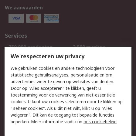
We aanvaarden
Services
750.000 producten
2.500 merken
Bestellen
Inkoopoplossingen
We respecteren uw privacy
Retouren
Technisch advies
We gebruiken cookies en andere technologieën voor
Track & Trace
statistische gebruiksanalyses, personalisatie en om
advertenties weer te geven op websites van derden.
Wettelijk
Door op "Alles accepteren" te klikken, geeft u
toestemming voor de verwerking van niet-essentiële
Cookiebeleid
Email veiligheid
cookies. U kunt uw cookies selecteren door te klikken op
Privacybeleid
Websitevoorwaarden
"Beheer cookies". Als u dit niet wilt, klikt u op "Alles
weigeren". Dit kan de toegang tot bepaalde functies
Algemene
beperken. Meer informatie vindt u in
ons cookiebeleid
verkoopvoorwaarden