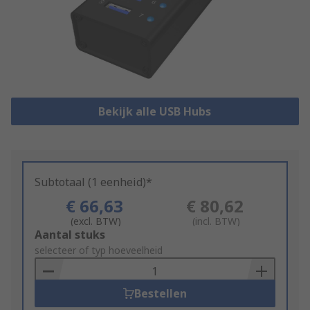
Bekijk alle USB Hubs
Subtotaal (1 eenheid)*
€ 66,63
€ 80,62
(excl. BTW)
(incl. BTW)
Add
Aantal stuks
to
selecteer of typ hoeveelheid
Basket
Bestellen