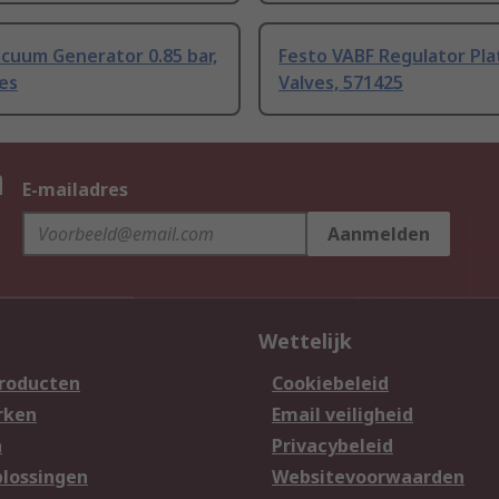
cuum Generator 0.85 bar,
Festo VABF Regulator Pla
es
Valves, 571425
n
E-mailadres
Aanmelden
Wettelijk
producten
Cookiebeleid
rken
Email veiligheid
n
Privacybeleid
lossingen
Websitevoorwaarden