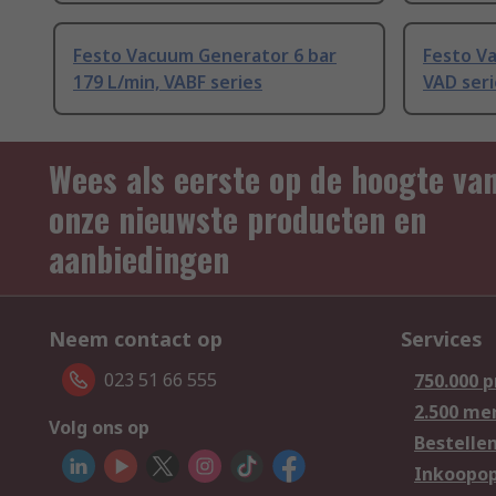
Festo Vacuum Generator 6 bar
Festo Va
179 L/min, VABF series
VAD seri
Wees als eerste op de hoogte va
onze nieuwste producten en
aanbiedingen
Neem contact op
Services
023 51 66 555
750.000 
2.500 me
Volg ons op
Bestelle
Inkoopop