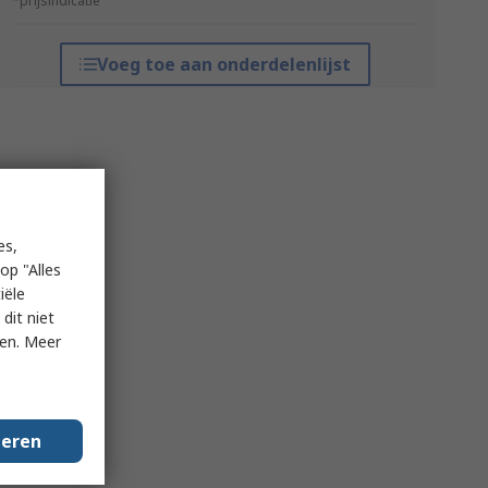
*prijsindicatie
Voeg toe aan onderdelenlijst
es,
op "Alles
iële
dit niet
ken. Meer
geren