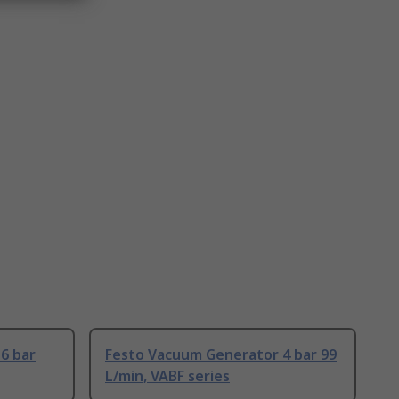
6 bar
Festo Vacuum Generator 4 bar 99
L/min, VABF series