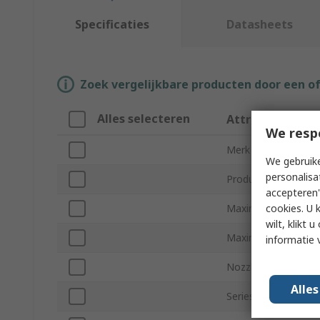
Specificaties
Datasheets
Zoek vergelijkbare producten door een o
Alles selecteren
Attribuut
We resp
Merk
We gebruike
personalisa
Product Type
accepteren"
cookies. U 
Maximum Suction F
wilt, klikt
Maximum Vacuum P
informatie 
Nozzle Diameter
Alle
Series