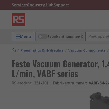
Services
Industry Hub
Support
Menu
Fabrikantnummer
/
Pneumatics & Hydraulics
/
Vacuum Components
/
Festo Vacuum Generator, 1.
L/min, VABF series
RS-stocknr.
:
351-201
Fabrikantnummer
:
VABF-S4-2