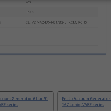
Yes
3/8 G
s
CE, VDMA24364-B1/B2-L, RCM, RoHS
acuum Generator 6 bar 91
Festo Vacuum Generator 
ABF series
167 L/min, VABF series