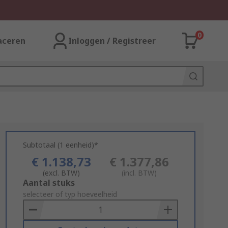
0
aceren
Inloggen / Registreer
Subtotaal (1 eenheid)*
€ 1.138,73
€ 1.377,86
(excl. BTW)
(incl. BTW)
Add
Aantal stuks
to
selecteer of typ hoeveelheid
Basket