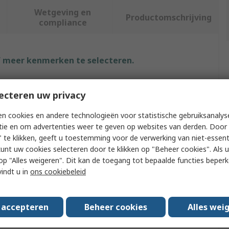
Wetgeving en
Productomschrijving
compliance
f meer kenmerken te selecteren.
Waarde
ecteren uw privacy
Festo
n cookies en andere technologieën voor statistische gebruiksanalys
tie en om advertenties weer te geven op websites van derden. Door 
Vacuum Generator
 te klikken, geeft u toestemming voor de verwerking van niet-essent
kunt uw cookies selecteren door te klikken op "Beheer cookies". Als u 
low
51L/min
 u op "Alles weigeren". Dit kan de toegang tot bepaalde functies beper
ressure
4bar
vindt u in
ons cookiebeleid
1.4mm
s accepteren
Beheer cookies
Alles wei
VABF