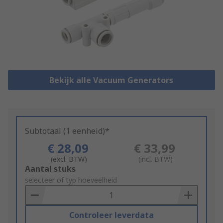
Bekijk alle Vacuum Generators
Subtotaal (1 eenheid)*
€ 28,09
€ 33,99
(excl. BTW)
(incl. BTW)
Add
Aantal stuks
to
selecteer of typ hoeveelheid
Basket
Controleer leverdata