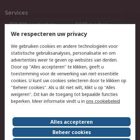
Services
750.000 producten
2.500 merken
Bestellen
Inkoopoplossingen
We respecteren uw privacy
Retouren
Technisch advies
We gebruiken cookies en andere technologieën voor
Track & Trace
statistische gebruiksanalyses, personalisatie en om
advertenties weer te geven op websites van derden.
Wettelijk
Door op "Alles accepteren" te klikken, geeft u
toestemming voor de verwerking van niet-essentiële
Cookiebeleid
Email veiligheid
cookies. U kunt uw cookies selecteren door te klikken op
Privacybeleid
Websitevoorwaarden
"Beheer cookies". Als u dit niet wilt, klikt u op "Alles
weigeren". Dit kan de toegang tot bepaalde functies
Algemene
beperken. Meer informatie vindt u in
ons cookiebeleid
verkoopvoorwaarden
Over RS
Alles accepteren
RS Group
Over ons
Beheer cookies
RS wereldwijd
Werken bij RS