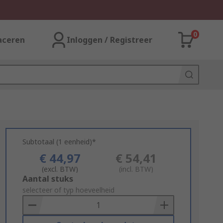
0
aceren
Inloggen / Registreer
Subtotaal (1 eenheid)*
€ 44,97
€ 54,41
(excl. BTW)
(incl. BTW)
Add
Aantal stuks
to
selecteer of typ hoeveelheid
Basket