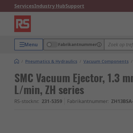
Services
Industry Hub
Support
Menu
Fabrikantnummer
/
Pneumatics & Hydraulics
/
Vacuum Components
/
SMC Vacuum Ejector, 1.3 m
L/min, ZH series
RS-stocknr.
:
231-5359
Fabrikantnummer
:
ZH13BSA-