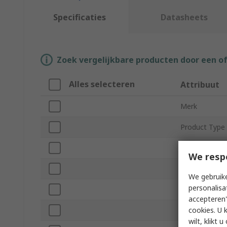
Specificaties
Datasheets
Zoek vergelijkbare producten door een o
Alles selecteren
Attribuut
Merk
Product Type
Maximum Suct
We resp
Maximum Vac
We gebruike
personalisa
Nozzle Diame
accepteren"
cookies. U 
Series
wilt, klikt