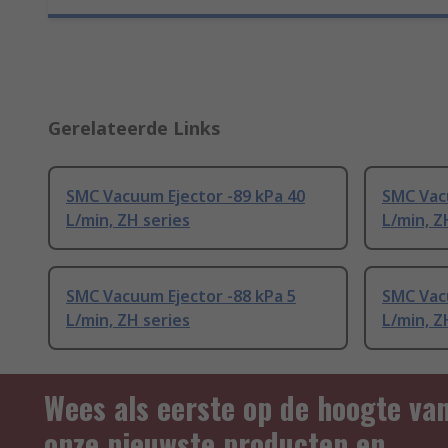
Gerelateerde Links
SMC Vacuum Ejector -89 kPa 40
SMC Vacu
L/min, ZH series
L/min, Z
SMC Vacuum Ejector -88 kPa 5
SMC Vacu
L/min, ZH series
L/min, Z
Wees als eerste op de hoogte va
onze nieuwste producten en