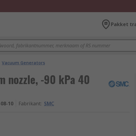
Pakket tr
Vacuum Generators
m nozzle, -90 kPa 40
08-10
Fabrikant
:
SMC