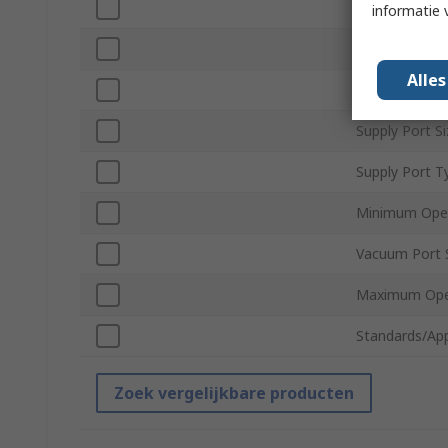
Silencer
informatie 
Maximum Supp
Alle
Vacuum Port 
Supply Port Si
Supply Port T
Minimum Oper
Vacuum Port 
Maximum Ope
Standards/Ap
Zoek vergelijkbare producten