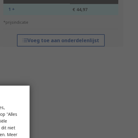
1 +
€ 44,97
*prijsindicatie
Voeg toe aan onderdelenlijst
es,
op "Alles
iële
dit niet
ken. Meer