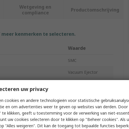
Wetgeving en
Productomschrijving
compliance
f meer kenmerken te selecteren.
Waarde
SMC
Vacuum Ejector
ion Flow
40L/min
ecteren uw privacy
uum Pressure
-90kPa
n cookies en andere technologieën voor statistische gebruiksanalys
tie en om advertenties weer te geven op websites van derden. Door 
ter
1.3mm
 te klikken, geeft u toestemming voor de verwerking van niet-essent
kunt uw cookies selecteren door te klikken op "Beheer cookies". Als u 
ZH
 u op "Alles weigeren". Dit kan de toegang tot bepaalde functies beper