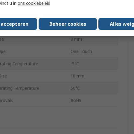
Yes
vindt u in
ons cookiebeleid
ly Pressure
7bar
s accepteren
Beheer cookies
Alles wei
Type
One-Touch
ze
8 mm
ype
One Touch
ating Temperature
-5°C
Size
10 mm
rating Temperature
50°C
provals
RoHS