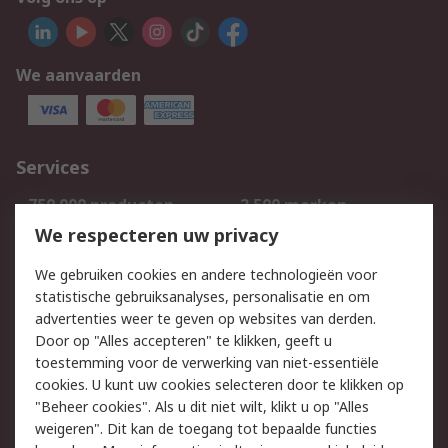
We aanvaarden
Services
750.000 producten
2.500 merken
Bestellen
Inkoopoplossingen
We respecteren uw privacy
Retouren
Technisch advies
We gebruiken cookies en andere technologieën voor
Track & Trace
statistische gebruiksanalyses, personalisatie en om
advertenties weer te geven op websites van derden.
Wettelijk
Door op "Alles accepteren" te klikken, geeft u
toestemming voor de verwerking van niet-essentiële
Cookiebeleid
Email veiligheid
cookies. U kunt uw cookies selecteren door te klikken op
Privacybeleid
Websitevoorwaarden
"Beheer cookies". Als u dit niet wilt, klikt u op "Alles
weigeren". Dit kan de toegang tot bepaalde functies
Algemene