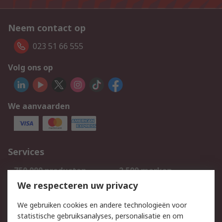
Neem contact op
023 51 66 555
Volg ons op
We aanvaarden
Services
750.000 producten
2.500 merken
Bestellen
Inkoopoplossingen
We respecteren uw privacy
Retouren
Technisch advies
We gebruiken cookies en andere technologieën voor
Track & Trace
statistische gebruiksanalyses, personalisatie en om