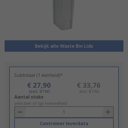
Bekijk alle Waste Bin Lids
Subtotaal (1 eenheid)*
€ 27,90
€ 33,76
(excl. BTW)
(incl. BTW)
Add
Aantal stuks
to
selecteer of typ hoeveelheid
Basket
Controleer leverdata