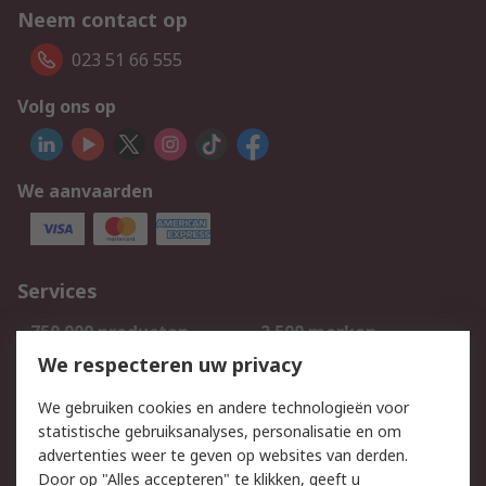
Neem contact op
023 51 66 555
Volg ons op
We aanvaarden
Services
750.000 producten
2.500 merken
Bestellen
Inkoopoplossingen
We respecteren uw privacy
Retouren
Technisch advies
We gebruiken cookies en andere technologieën voor
Track & Trace
statistische gebruiksanalyses, personalisatie en om
advertenties weer te geven op websites van derden.
Wettelijk
Door op "Alles accepteren" te klikken, geeft u