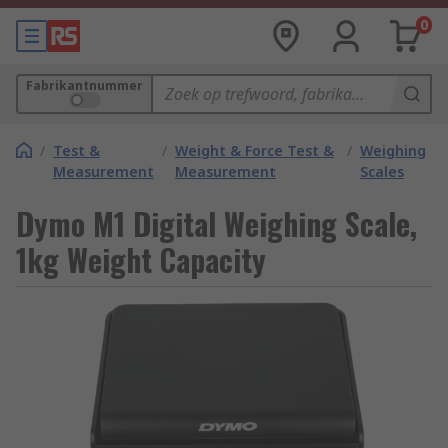
0
Fabrikantnummer
/
Test &
/
Weight & Force Test &
/
Weighing
Measurement
Measurement
Scales
Dymo M1 Digital Weighing Scale,
1kg Weight Capacity