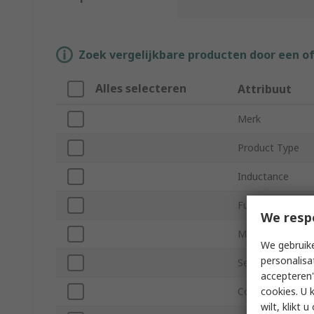
Zoek vergelijkbare producten door een o
Alles selecteren
Attribuut
Merk
Product Type
Inductance
Function
We resp
Maximum DC Re
We gebruike
personalisa
Series
accepteren"
cookies. U 
Core Material
wilt, klikt