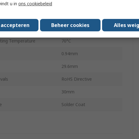
Through Hole
vindt u in
ons cookiebeleid
ing Temperature
-30°C
s accepteren
Beheer cookies
Alles wei
2
ing Temperature
70°C
0.94mm
29.6mm
vals
RoHS Directive
30mm
e
Solder Coat