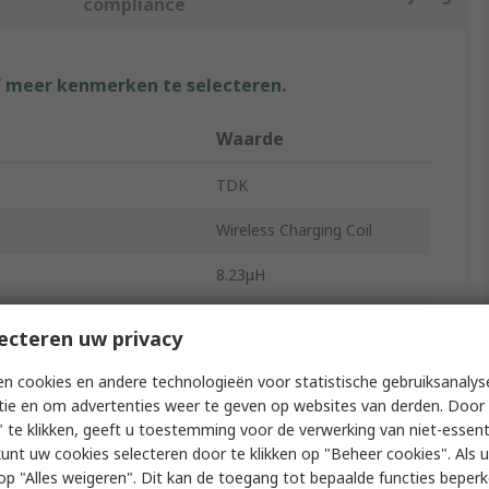
compliance
f meer kenmerken te selecteren.
Waarde
TDK
Wireless Charging Coil
8.23μH
Receiver
ecteren uw privacy
sistance
280mΩ
n cookies en andere technologieën voor statistische gebruiksanalys
tie en om advertenties weer te geven op websites van derden. Door 
WR
 te klikken, geeft u toestemming voor de verwerking van niet-essent
kunt uw cookies selecteren door te klikken op "Beheer cookies". Als u 
Ferrite
 u op "Alles weigeren". Dit kan de toegang tot bepaalde functies beper