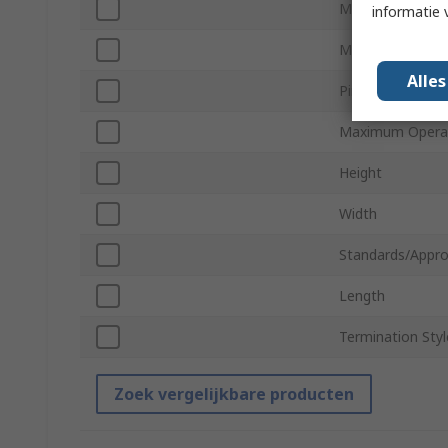
Mount Type
informatie 
Minimum Operat
Alle
Pin Count
Maximum Operat
Height
Width
Standards/Appro
Length
Termination Styl
Zoek vergelijkbare producten