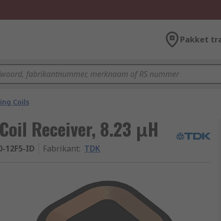
Pakket tr
ing Coils
oil Receiver, 8.23 μH
-12F5-ID
Fabrikant
:
TDK