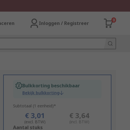
0
aceren
Inloggen / Registreer
Bulkkorting beschikbaar
Bekijk bulkkorting
Subtotaal (1 eenheid)*
€ 3,01
€ 3,64
(excl. BTW)
(incl. BTW)
Add
Aantal stuks