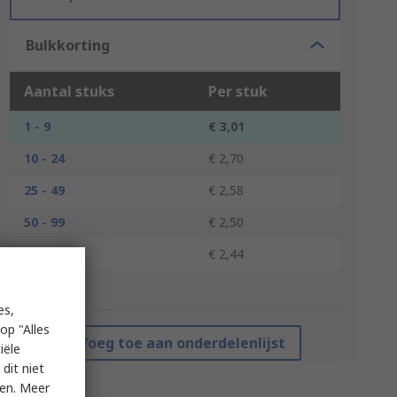
Bulkkorting
Aantal stuks
Per stuk
1 - 9
€ 3,01
10 - 24
€ 2,70
25 - 49
€ 2,58
50 - 99
€ 2,50
100 +
€ 2,44
*prijsindicatie
es,
op "Alles
Voeg toe aan onderdelenlijst
iële
dit niet
ken. Meer