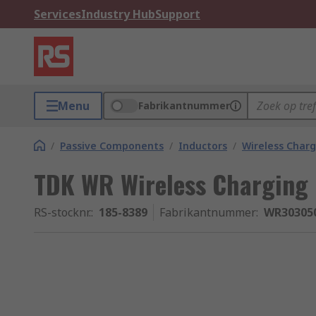
Services
Industry Hub
Support
Menu
Fabrikantnummer
/
Passive Components
/
Inductors
/
Wireless Charg
TDK WR Wireless Charging C
RS-stocknr.
:
185-8389
Fabrikantnummer
:
WR303050