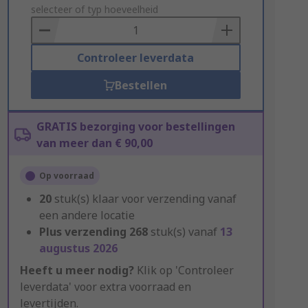
to
selecteer of typ hoeveelheid
Basket
Controleer leverdata
Bestellen
GRATIS bezorging voor bestellingen
van meer dan € 90,00
Op voorraad
20
stuk(s) klaar voor verzending vanaf
een andere locatie
Plus verzending
268
stuk(s) vanaf
13
augustus 2026
Heeft u meer nodig?
Klik op 'Controleer
leverdata' voor extra voorraad en
levertijden.