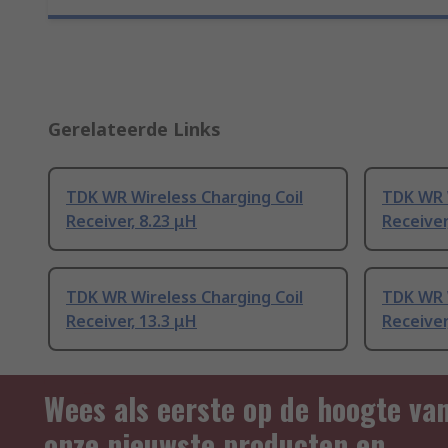
Gerelateerde Links
TDK WR Wireless Charging Coil
TDK WR W
Receiver, 8.23 μH
Receiver
TDK WR Wireless Charging Coil
TDK WR W
Receiver, 13.3 μH
Receiver
Wees als eerste op de hoogte va
onze nieuwste producten en