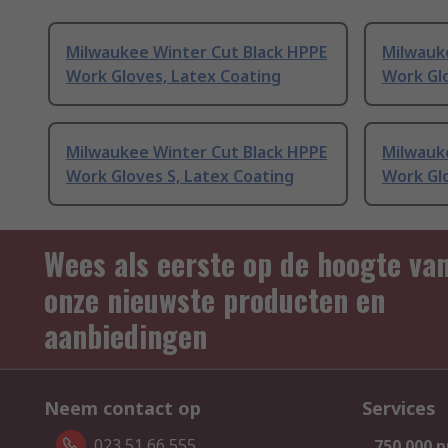
Milwaukee Winter Cut Black HPPE
Milwauk
Work Gloves, Latex Coating
Work Gl
Milwaukee Winter Cut Black HPPE
Milwauk
Work Gloves S, Latex Coating
Work Gl
Wees als eerste op de hoogte va
onze nieuwste producten en
aanbiedingen
Neem contact op
Services
023 51 66 555
750.000 