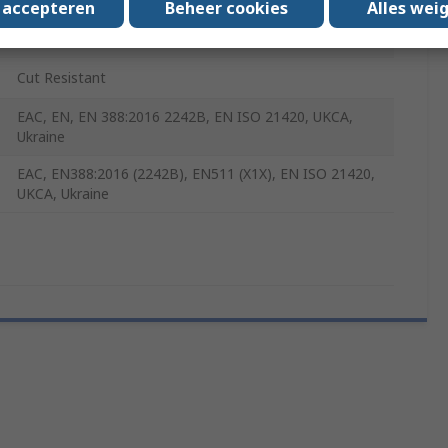
s accepteren
Beheer cookies
Alles wei
2
Cut Resistant
EAC, EN, EN 388:2016 2242B, EN ISO 21420, UKCA,
Ukraine
EAC, EN388:2016 (2242B), EN511 (X1X), EN ISO 21420,
UKCA, Ukraine