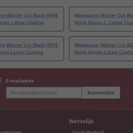
ee Winter Cut Black HPPE
Milwaukee Winter Cut Bl
oves, Latex Coating
Work Gloves L, Latex Coa
ee Winter Cut Black HPPE
Milwaukee Winter Cut Bl
oves Latex Coating
Work Gloves Latex Coati
n
E-mailadres
Aanmelden
Wettelijk
producten
Cookiebeleid