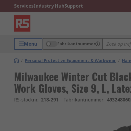
Services
Industry Hub
Support
Menu
Fabrikantnummer
/
Personal Protective Equipment & Workwear
/
Hand
Milwaukee Winter Cut Black
Work Gloves, Size 9, L, Lat
RS-stocknr.
:
218-291
Fabrikantnummer
:
493248060