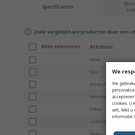
Wet
Specificaties
co
Zoek vergelijkbare producten door een o
Alles selecteren
Attribuut
Merk
We resp
Size
We gebruike
Product Type
personalisa
accepteren"
Material
cookies. U 
Colour
wilt, klikt
informatie 
Coating
Series