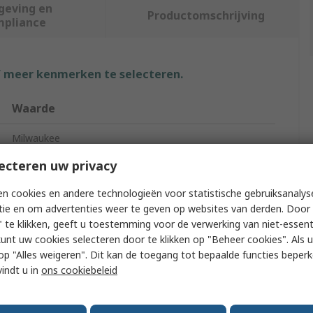
geving en
Productomschrijving
mpliance
f meer kenmerken te selecteren.
Waarde
Milwaukee
ecteren uw privacy
9, L
n cookies en andere technologieën voor statistische gebruiksanalys
Work Gloves
tie en om advertenties weer te geven op websites van derden. Door 
 te klikken, geeft u toestemming voor de verwerking van niet-essent
Fibreglass, HPPE
kunt uw cookies selecteren door te klikken op "Beheer cookies". Als u 
Black, Red
 u op "Alles weigeren". Dit kan de toegang tot bepaalde functies beper
vindt u in
ons cookiebeleid
Latex
Winter Cut