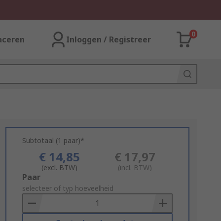
0
aceren
Inloggen / Registreer
Subtotaal (1 paar)*
€ 14,85
€ 17,97
(excl. BTW)
(incl. BTW)
Add
Paar
to
selecteer of typ hoeveelheid
Basket