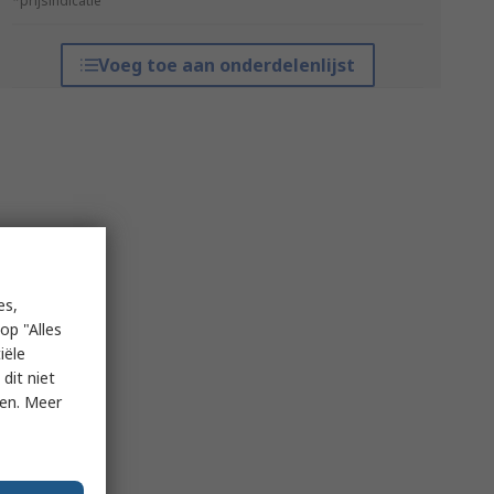
*prijsindicatie
Voeg toe aan onderdelenlijst
es,
op "Alles
iële
dit niet
ken. Meer