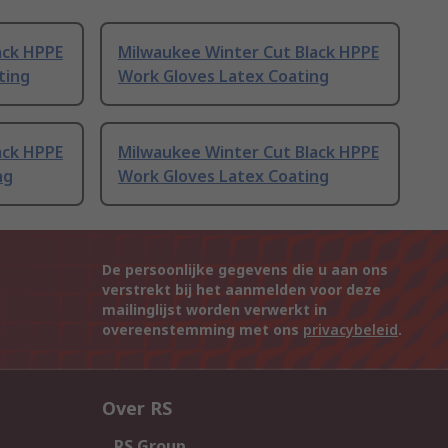
ack HPPE
Milwaukee Winter Cut Black HPPE
ting
Work Gloves Latex Coating
ack HPPE
Milwaukee Winter Cut Black HPPE
ng
Work Gloves Latex Coating
De persoonlijke gegevens die u aan ons
verstrekt bij het aanmelden voor deze
mailinglijst worden verwerkt in
overeenstemming met ons
privacybeleid
.
Over RS
RS Group