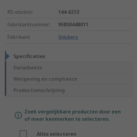
RS-stocknr.
:
144-6213
Fabrikantnummer
:
95850448011
Fabrikant
:
Snickers
Specificaties
Datasheets
Wetgeving en compliance
Productomschrijving
Zoek vergelijkbare producten door een
of meer kenmerken te selecteren.
Alles selecteren